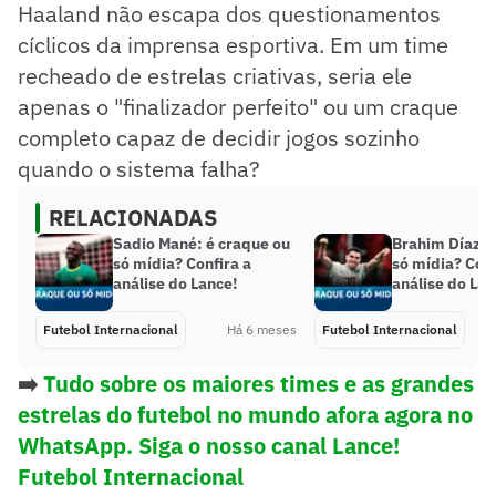
Haaland não escapa dos questionamentos
cíclicos da imprensa esportiva. Em um time
recheado de estrelas criativas, seria ele
apenas o "finalizador perfeito" ou um craque
completo capaz de decidir jogos sozinho
quando o sistema falha?
RELACIONADAS
Sadio Mané: é craque ou
Brahim Díaz: 
só mídia? Confira a
só mídia? Conf
análise do Lance!
análise do Lan
Futebol Internacional
Há 6 meses
Futebol Internacional
➡️
Tudo sobre os maiores times e as grandes
estrelas do futebol no mundo afora agora no
WhatsApp. Siga o nosso canal Lance!
Futebol Internacional