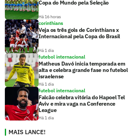
Copa do Mundo pela Seleção
Há 16 horas
corinthians
Veja os três gols de Corinthians x
Internacional pela Copa do Brasil
Há 1 dia
futebol internacional
Matheus Davó inicia temporada em
alta e celebra grande fase no futebol
israelense
Há 1 dia
futebol internacional
Falcão celebra vitória do Hapoel Tel
Aviv e mira vaga na Conference
League
Há 1 dia
MAIS LANCE!