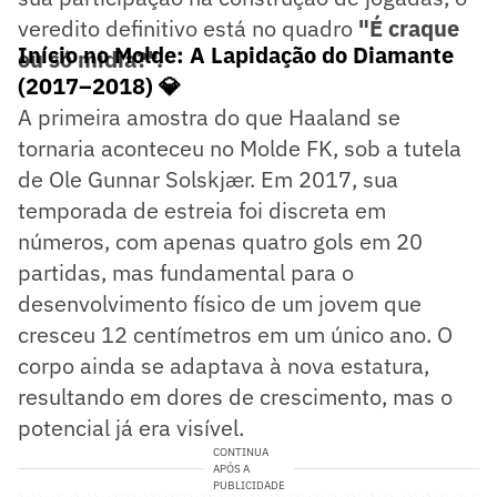
veredito definitivo está no quadro
"É craque
Início no Molde: A Lapidação do Diamante
ou só mídia?".
(2017–2018) 💎
A primeira amostra do que Haaland se
tornaria aconteceu no Molde FK, sob a tutela
de Ole Gunnar Solskjær. Em 2017, sua
temporada de estreia foi discreta em
números, com apenas quatro gols em 20
partidas, mas fundamental para o
desenvolvimento físico de um jovem que
cresceu 12 centímetros em um único ano. O
corpo ainda se adaptava à nova estatura,
resultando em dores de crescimento, mas o
potencial já era visível.
CONTINUA
APÓS A
PUBLICIDADE