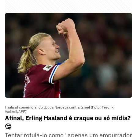
Haaland comemorando gol da Noruega contra Israel (Foto: Fredrik
Varfkell/AFP)
Afinal, Erling Haaland é craque ou só mídia?
🤔
Tentar rotulá-lo como "apenas um empurrador