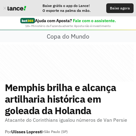
Baixe grátis o app do Lance!
Baixe agora
O esporte na palma da mão.
Ajuda com Aposta?
Fale com o assistente.
18+ Ministério da Fazenda adverte: Aposta não é investimento
Copa do Mundo
Memphis brilha e alcança
artilharia histórica em
goleada da Holanda
Atacante do Corinthians igualou números de Van Persie
Por
Ulisses Lopresti
•
São Paulo (SP)