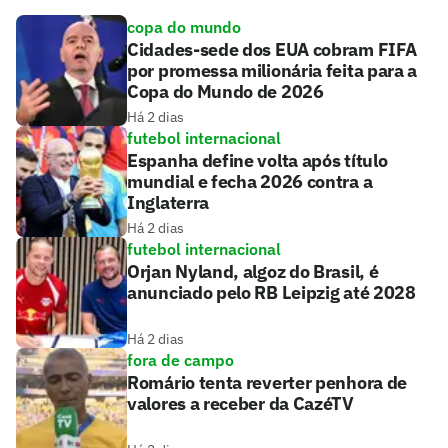
copa do mundo
Cidades-sede dos EUA cobram FIFA
por promessa milionária feita para a
Copa do Mundo de 2026
Há 2 dias
futebol internacional
Espanha define volta após título
mundial e fecha 2026 contra a
Inglaterra
Há 2 dias
futebol internacional
Orjan Nyland, algoz do Brasil, é
anunciado pelo RB Leipzig até 2028
Há 2 dias
fora de campo
Romário tenta reverter penhora de
valores a receber da CazéTV