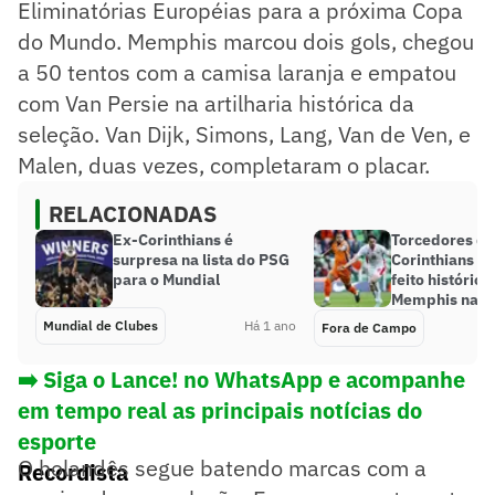
Eliminatórias Européias para a próxima Copa
do Mundo. Memphis marcou dois gols, chegou
a 50 tentos com a camisa laranja e empatou
com Van Persie na artilharia histórica da
seleção. Van Dijk, Simons, Lang, Van de Ven, e
Malen, duas vezes, completaram o placar.
RELACIONADAS
Ex-Corinthians é
Torcedores do
surpresa na lista do PSG
Corinthians c
para o Mundial
feito histórico
Memphis na H
Mundial de Clubes
Há 1 ano
Fora de Campo
➡️ Siga o Lance! no WhatsApp e acompanhe
em tempo real as principais notícias do
esporte
O holandês segue batendo marcas com a
Recordista