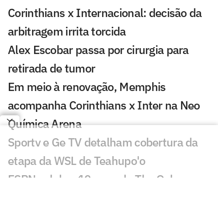
Corinthians x Internacional: decisão da
arbitragem irrita torcida
Alex Escobar passa por cirurgia para
retirada de tumor
Em meio à renovação, Memphis
acompanha Corinthians x Inter na Neo
Química Arena
Sportv e Ge TV detalham cobertura da
etapa da WSL de Teahupo'o
ESPN celebra 10 anos do The Ocho com
mais de 70 horas de esportes inusitados
Morre Geraldão, ex-atacante bicampeão