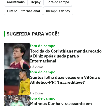
Corinthians
Depay
Fora de campo
Futebol Internacional
memphis depay
SUGERIDA PARA VOCÊ!
fora de campo
Torcida do Corinthians manda recado
a Diniz após queda para o
Internacional
Há 2 dias
fora de campo
Santos falha duas vezes em Vitória x
Athletico-PR: 'Inacreditável'
Há 2 dias
fora de campo
Matheus Cunha vira assunto em