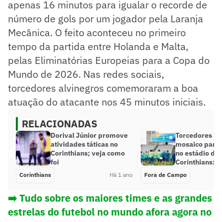
apenas 16 minutos para igualar o recorde de
número de gols por um jogador pela Laranja
Mecânica. O feito aconteceu no primeiro
tempo da partida entre Holanda e Malta,
pelas Eliminatórias Europeias para a Copa do
Mundo de 2026. Nas redes sociais,
torcedores alvinegros comemoraram a boa
atuação do atacante nos 45 minutos iniciais.
RELACIONADAS
Dorival Júnior promove
Torcedores ir
atividades táticas no
mosaico para 
Corinthians; veja como
no estádio do
foi
Corinthians: ‘
Corinthians
Há 1 ano
Fora de Campo
➡️ Tudo sobre os maiores times e as grandes
estrelas do futebol no mundo afora agora no