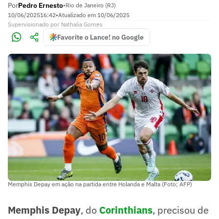
Por
Pedro Ernesto
•
Rio de Janeiro (RJ)
10/06/2025
16:42
•
Atualizado em
10/06/2025
Supervisionado
por
Nathalia Gomes
Favorite o Lance! no Google
Memphis Depay em ação na partida entre Holanda e Malta (Foto; AFP)
Memphis Depay
, do
Corinthians
, precisou de