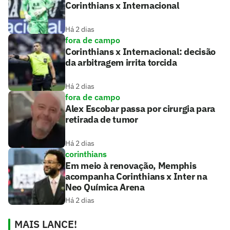
Corinthians x Internacional
Há 2 dias
fora de campo
Corinthians x Internacional: decisão
da arbitragem irrita torcida
Há 2 dias
fora de campo
Alex Escobar passa por cirurgia para
retirada de tumor
Há 2 dias
corinthians
Em meio à renovação, Memphis
acompanha Corinthians x Inter na
Neo Química Arena
Há 2 dias
MAIS LANCE!