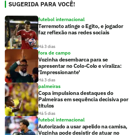
SUGERIDA PARA VOCÊ!
futebol internacional
Terremoto atinge o Egito, e jogador
faz reflexão nas redes sociais
Há 3 dias
fora de campo
Vozinha desembarca para se
apresentar no Colo-Colo e viraliza:
'Impressionante'
Há 3 dias
palmeiras
Copa impulsiona destaques do
Palmeiras em sequência decisiva por
títulos
Há 5 dias
futebol internacional
Autorizado a usar apelido na camisa,
Vozinha pode desistir de atuar no