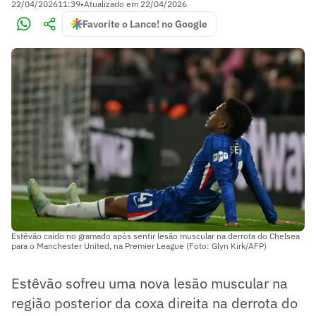
22/04/2026
11:39
•
Atualizado em
22/04/2026
Favorite o Lance! no Google
Estêvão caído no gramado após sentir lesão muscular na derrota do Chelsea
para o Manchester United, na Premier League (Foto: Glyn Kirk/AFP)
Estêvão sofreu uma nova lesão muscular na
região posterior da coxa direita na derrota do