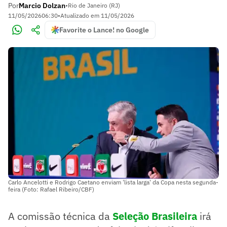
Por
Marcio Dolzan
•
Rio de Janeiro (RJ)
11/05/2026
06:30
•
Atualizado em
11/05/2026
Favorite o Lance! no Google
Carlo Ancelotti e Rodrigo Caetano enviam 'lista larga' da Copa nesta segunda-
feira (Foto: Rafael Ribeiro/CBF)
A comissão técnica da
Seleção Brasileira
irá