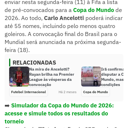
enviar nesta segunda-feira (11) à Fifa a lista
de pré-convocados para a
Copa do Mundo
de
2026. Ao todo,
Carlo Ancelotti
poderá indicar
até 55 nomes, incluindo pelo menos quatro
goleiros. A convocação final do Brasil para o
Mundial será anunciada na próxima segunda-
feira (18).
RELACIONADAS
Na mira de Ancelotti?
Irã confirma q
Rayan brilha na Premier
disputar a Co
League às vésperas da
Mundo, mas i
convocação
condições
Futebol Internacional
Há 2 meses
Copa do Mundo
➡️
Simulador da Copa do Mundo de 2026:
acesse e simule todos os resultados do
torneio