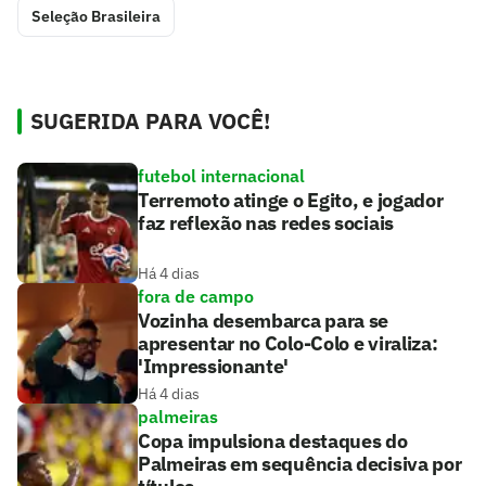
Seleção Brasileira
SUGERIDA PARA VOCÊ!
futebol internacional
Terremoto atinge o Egito, e jogador
faz reflexão nas redes sociais
Há 4 dias
fora de campo
Vozinha desembarca para se
apresentar no Colo-Colo e viraliza:
'Impressionante'
Há 4 dias
palmeiras
Copa impulsiona destaques do
Palmeiras em sequência decisiva por