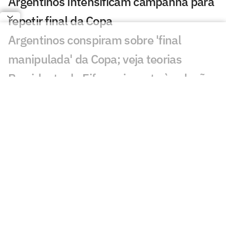
Argentinos intensificam campanha para
repetir final da Copa
Argentinos conspiram sobre 'final
manipulada' da Copa; veja teorias
Presidente da Fifa envia carta à seleção
argentina: 'Futuro promissor'
Davide Ancelotti reflete sobre
eliminação do Brasil na Copa:
'Decepção'
Sucesso nas redes sociais, Vozinha será
palestrante em evento no Rio
Gigantes da Europa brigam pela