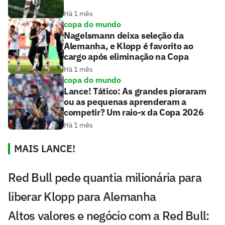
Há 1 mês
copa do mundo
Nagelsmann deixa seleção da
Alemanha, e Klopp é favorito ao
cargo após eliminação na Copa
Há 1 mês
copa do mundo
Lance! Tático: As grandes pioraram
ou as pequenas aprenderam a
competir? Um raio-x da Copa 2026
Há 1 mês
MAIS LANCE!
Red Bull pede quantia milionária para
liberar Klopp para Alemanha
Altos valores e negócio com a Red Bull: