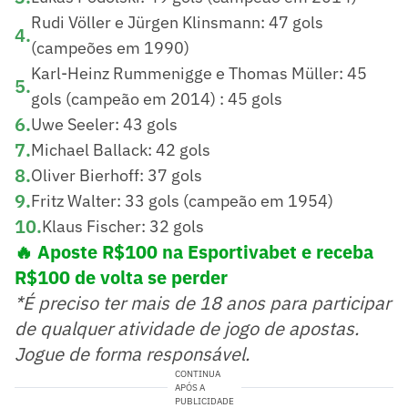
Rudi Völler e Jürgen Klinsmann: 47 gols
4
.
(campeões em 1990)
Karl-Heinz Rummenigge e Thomas Müller: 45
5
.
gols (campeão em 2014) : 45 gols
6
.
Uwe Seeler: 43 gols
7
.
Michael Ballack: 42 gols
8
.
Oliver Bierhoff: 37 gols
9
.
Fritz Walter: 33 gols (campeão em 1954)
10
.
Klaus Fischer: 32 gols
🔥 Aposte R$100 na Esportivabet e receba
R$100 de volta se perder
*É preciso ter mais de 18 anos para participar
de qualquer atividade de jogo de apostas.
Jogue de forma responsável.
CONTINUA
APÓS A
PUBLICIDADE