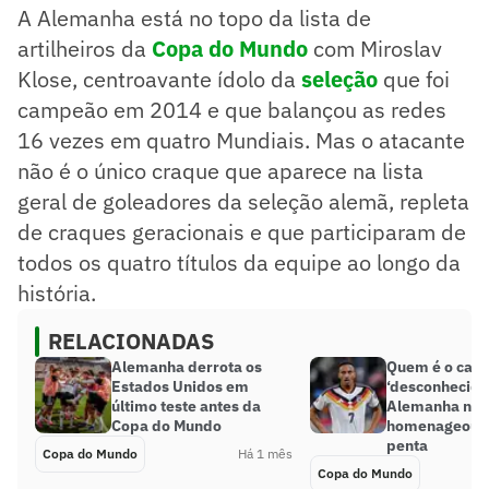
A Alemanha está no topo da lista de
artilheiros da
Copa do Mundo
com Miroslav
Klose, centroavante ídolo da
seleção
que foi
campeão em 2014 e que balançou as redes
16 vezes em quatro Mundiais. Mas o atacante
não é o único craque que aparece na lista
geral de goleadores da seleção alemã, repleta
de craques geracionais e que participaram de
todos os quatro títulos da equipe ao longo da
história.
RELACIONADAS
Alemanha derrota os
Quem é o cami
Estados Unidos em
‘desconhecido
último teste antes da
Alemanha na 
Copa do Mundo
homenageou R
penta
Copa do Mundo
Há 1 mês
Copa do Mundo