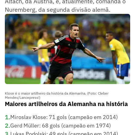
Altach, da Áustria, e, atualmente, comanda o
Nuremberg, da segunda divisão alemã.
Klose é o maior artilheiro da história da Alemanha. (Foto: Cleber
Mendes/Lancepress!)
Maiores artilheiros da Alemanha na história
1
.
Miroslav Klose: 71 gols (campeão em 2014)
2
.
Gerd Müller: 68 gols (campeão em 1974)
3
.
Lukas Podolski: 49 gols (campeão em 2014)