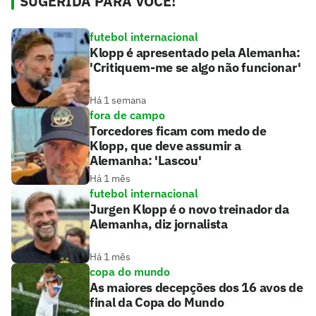
SUGERIDA PARA VOCÊ!
futebol internacional
Klopp é apresentado pela Alemanha:
'Critiquem-me se algo não funcionar'
Há 1 semana
fora de campo
Torcedores ficam com medo de
Klopp, que deve assumir a
Alemanha: 'Lascou'
Há 1 mês
futebol internacional
Jurgen Klopp é o novo treinador da
Alemanha, diz jornalista
Há 1 mês
copa do mundo
As maiores decepções dos 16 avos de
final da Copa do Mundo