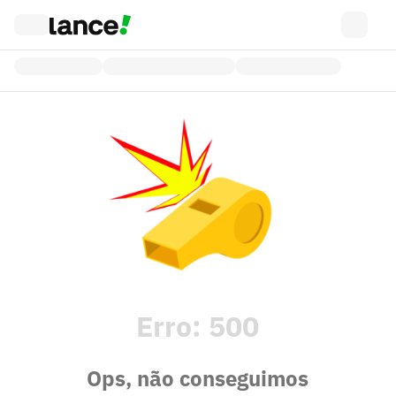
Erro:
500
Ops, não conseguimos