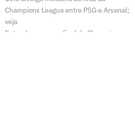
Champions League entre PSG e Arsenal;
veja
Entenda por que a final da Champions
League entre PSG e Arsenal mudou de
horário
Entenda a potência comercial e de mídia
por trás da transmissão da final da
Champions League
Ex-Arsenal, Denílson aponta favorito na
final da Champions: 'Grandes chances'
O que está em jogo para Arteta e Luis