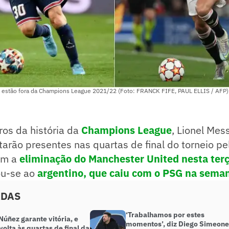
o estão fora da Champions League 2021/22 (Foto: FRANCK FIFE, PAUL ELLIS / AFP)
iros da história da
Champions League
, Lionel Mess
arão presentes nas quartas de final do torneio p
om a
eliminação do Manchester United nesta terç
ou-se ao
argentino, que caiu com o PSG na sema
ADAS
‘Trabalhamos por estes
úñez garante vitória, e
momentos’, diz Diego Simeone
volta às quartas de final da