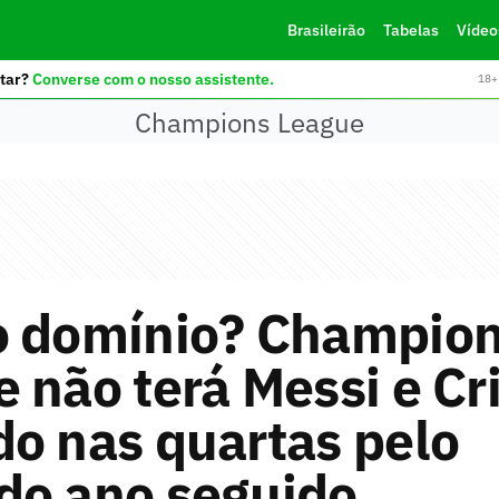
Brasileirão
Tabelas
Vídeo
tar?
Converse com o nosso assistente.
18+ 
Champions League
o domínio? Champio
 não terá Messi e Cr
o nas quartas pelo
do ano seguido