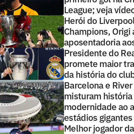
League; veja víde
Herói do Liverpoo
Champions, Origi 
aposentadoria ao
Presidente do Re
promete maior tra
da história do clu
Barcelona e River
misturam história
modernidade ao 
estádios gigantes
Melhor jogador d