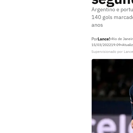
Argentino e port
140 gols marcado
anos
Por
Lance!
•
Rio de Janeir
15/03/2022
19:09
•
Atuali
Supervisionado
por
Lance