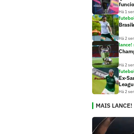
funci
Há 1 se
futebo
Brasil
Há 2 se
lance!
Champ
Há 2 se
futebo
Ex-San
Leagu
Há 2 se
MAIS LANCE!