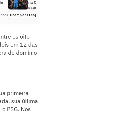
de
na Champions: ‘É uma noite
especial’
 anos
Champions League
Há 4 anos
ntre os oito
dois em 12 das
era de domínio
ua primeira
da, sua última
a o PSG. Nos