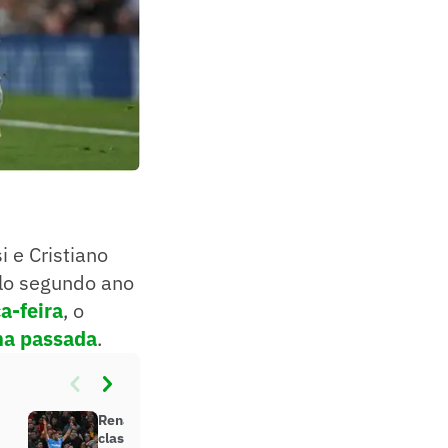
i e Cristiano
elo segundo ano
a-feira
, o
na passada
.
Renan Lodi celebra gol e
classificação do Atlético de Madrid