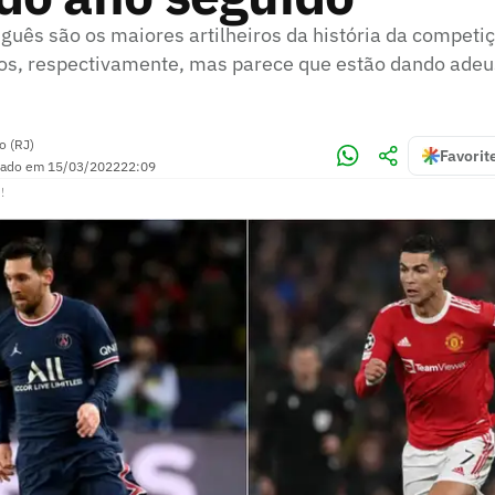
uguês são os maiores artilheiros da história da competi
s, respectivamente, mas parece que estão dando adeu
o (RJ)
Favorit
zado em
15/03/2022
22:09
!