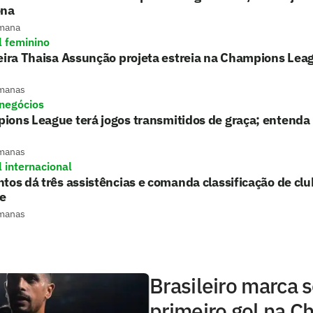
ona
mana
l feminino
eira Thaisa Assunção projeta estreia na Champions Le
manas
 negócios
ions League terá jogos transmitidos de graça; entenda
manas
l internacional
tos dá três assistências e comanda classificação de c
e
manas
Brasileiro marca 
primeiro gol na 