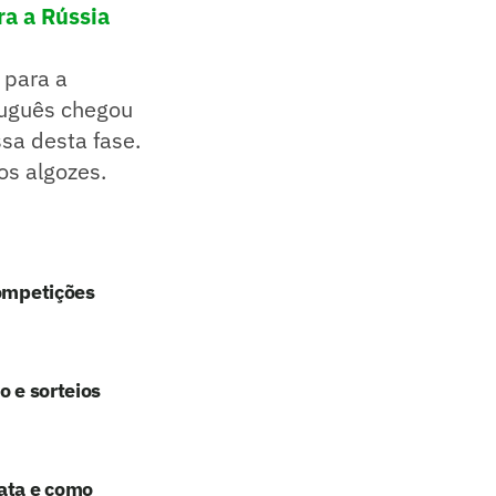
ra a Rússia
 para a
tuguês chegou
sa desta fase.
os algozes.
competições
o e sorteios
ata e como