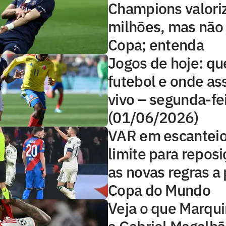
Champions valori
milhões, mas não 
Copa; entenda
Jogos de hoje: qu
futebol e onde ass
vivo – segunda-fe
(01/06/2026)
VAR em escanteio
limite para reposi
as novas regras a 
Copa do Mundo
Veja o que Marqui