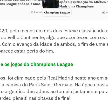
após classificação do Atlético 
ns League após seis anos
Madrid na Champions
Há 4 anos
Champions League
Há 4
20, pelo menos um dos dois esteve classificado e
 do Velho Continente, algo que aconteceu com os 
 Com o avanço da idade de ambos, o fim de uma 
arece estar perto do fim.
a e os jogos da Champions League
os, foi eliminado pelo Real Madrid neste ano em s
a camisa do Paris Saint-Germain. Na época passa
 o argentino deu adeus ao torneio justamente par
rdeu pênalti nas oitavas de final.