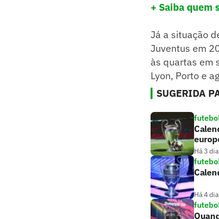
+ Saiba quem s
Já a situação d
Juventus em 20
às quartas em 
Lyon, Porto e a
SUGERIDA PA
futebo
Calend
europ
Há 3 dia
futebo
Calend
Há 4 dia
futebo
Quand