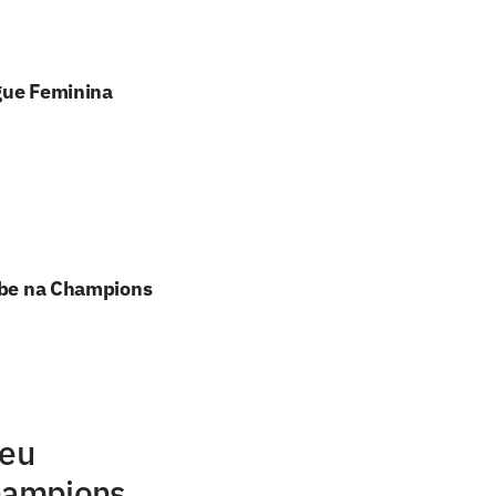
ague Feminina
lube na Champions
seu
Champions