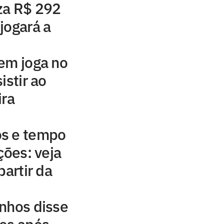
za R$ 292
jogará a
em joga no
istir ao
ira
s e tempo
ções: veja
partir da
nhos disse