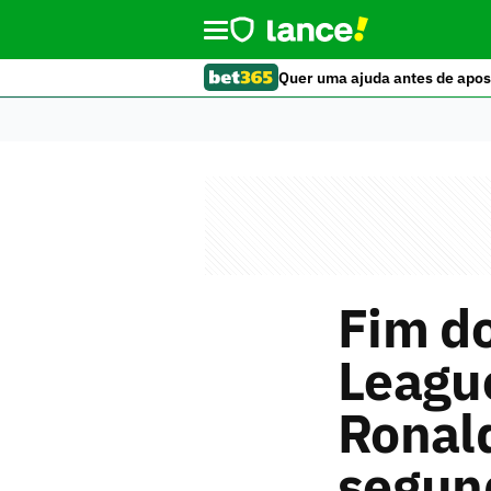
Quer uma ajuda antes de apos
Fim d
League
Ronald
segun