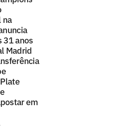
o
l na
anuncia
s 31 anos
al Madrid
nsferência
be
 Plate
 e
apostar em
a