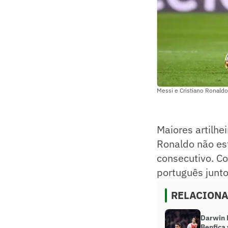
Messi e Cristiano Ronald
Maiores artilhe
Ronaldo não est
consecutivo. C
português junt
RELACION
Darwin N
Benfica 