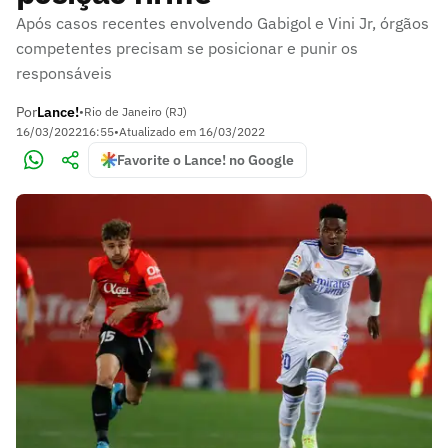
Após casos recentes envolvendo Gabigol e Vini Jr, órgãos
competentes precisam se posicionar e punir os
responsáveis
Por
Lance!
•
Rio de Janeiro (RJ)
16/03/2022
16:55
•
Atualizado em
16/03/2022
Favorite o Lance! no Google