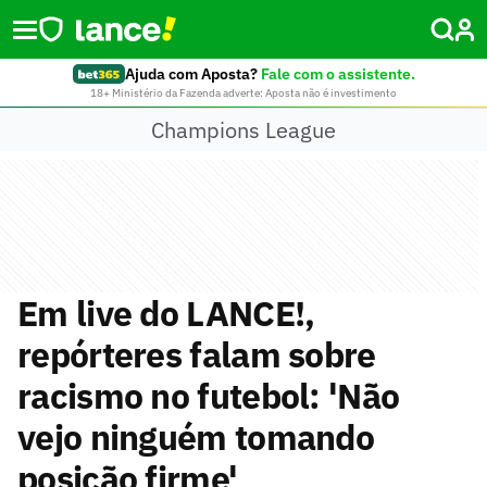
Ajuda com Aposta?
Fale com o assistente.
18+ Ministério da Fazenda adverte: Aposta não é investimento
Champions League
Em live do LANCE!,
repórteres falam sobre
racismo no futebol: 'Não
vejo ninguém tomando
posição firme'