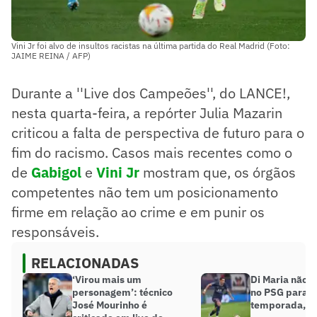
Vini Jr foi alvo de insultos racistas na última partida do Real Madrid (Foto:
JAIME REINA / AFP)
Durante a ''Live dos Campeões'', do LANCE!,
nesta quarta-feira, a repórter Julia Mazarin
criticou a falta de perspectiva de futuro para o
fim do racismo. Casos mais recentes como o
de
Gabigol
e
Vini Jr
mostram que, os órgãos
competentes não tem um posicionamento
firme em relação ao crime e em punir os
responsáveis.
RELACIONADAS
‘Virou mais um
Di Maria não 
personagem’: técnico
no PSG para a
José Mourinho é
temporada, di