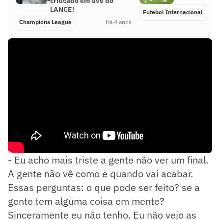
criticado em live do
LANCE!
Futebol Internacional
Champions League
Há 4 anos
- Eu acho mais triste a gente não ver um final.
A gente não vê como e quando vai acabar.
Essas perguntas: o que pode ser feito? se a
gente tem alguma coisa em mente?
Sinceramente eu não tenho. Eu não vejo as