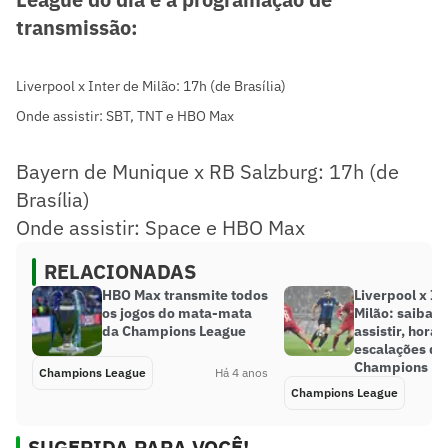
transmissão:
Liverpool x Inter de Milão: 17h (de Brasília)
Onde assistir: SBT, TNT e HBO Max
Bayern de Munique x RB Salzburg: 17h (de
Brasília)
Onde assistir: Space e HBO Max
RELACIONADAS
HBO Max transmite todos
Liverpool x In
os jogos do mata-mata
Milão: saiba 
da Champions League
assistir, horár
escalações do
Champions Le
Champions League
Há 4 anos
Champions League
SUGERIDA PARA VOCÊ!