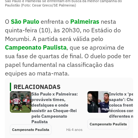
São Paulo e Palmeiras se enfrentam em busca da melhor campanha do
Paulistão (Foto: Cesar Greco/SE Palmeiras)
O
São Paulo
enfrenta o
Palmeiras
nesta
quinta-feira (10), às 20h30, no Estádio do
Morumbi. A partida será válida pelo
Campeonato Paulista
, que se aproxima de
sua fase de quartas de final. O duelo pode ter
papel fundamental na classificação das
equipes ao mata-mata.
RELACIONADAS
São Paulo x Palmeiras:
Invicto x ‘ped
prováveis times,
sapato’: Choq
desfalques e onde
coloca frente 
assistir ao Choque-Rei
técnicos com h
pelo Campeonato
diferentes no 
Paulista
Campeonato Paulista
Campeonato Paulista
Há 4 anos