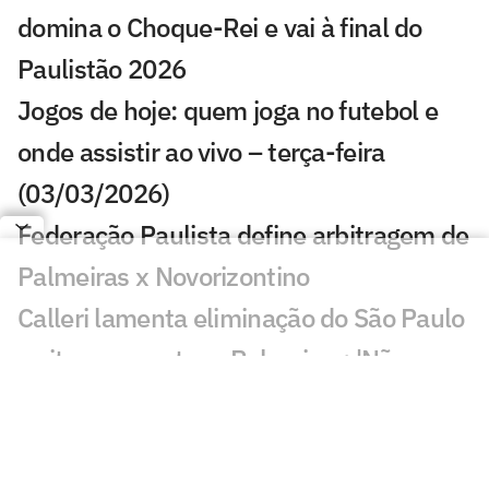
domina o Choque-Rei e vai à final do
Paulistão 2026
Jogos de hoje: quem joga no futebol e
onde assistir ao vivo – terça-feira
(03/03/2026)
Federação Paulista define arbitragem de
Palmeiras x Novorizontino
Calleri lamenta eliminação do São Paulo
e cita erro contra o Palmeiras: 'Não
podia'
Decisivo no clássico, Mauricio fala sobre
chances de jogar a Copa do Mundo pelo