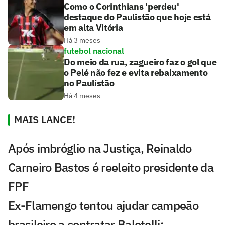
Como o Corinthians 'perdeu'
destaque do Paulistão que hoje está
em alta Vitória
Há 3 meses
futebol nacional
Do meio da rua, zagueiro faz o gol que
o Pelé não fez e evita rebaixamento
no Paulistão
Há 4 meses
MAIS LANCE!
Após imbróglio na Justiça, Reinaldo
Carneiro Bastos é reeleito presidente da
FPF
Ex-Flamengo tentou ajudar campeão
brasileiro a contratar Balotelli;