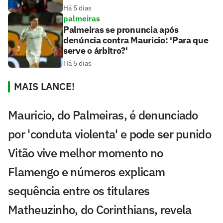
Há 5 dias
palmeiras
Palmeiras se pronuncia após
denúncia contra Mauricio: 'Para que
serve o árbitro?'
Há 5 dias
MAIS LANCE!
Mauricio, do Palmeiras, é denunciado
por 'conduta violenta' e pode ser punido
Vitão vive melhor momento no
Flamengo e números explicam
sequência entre os titulares
Matheuzinho, do Corinthians, revela