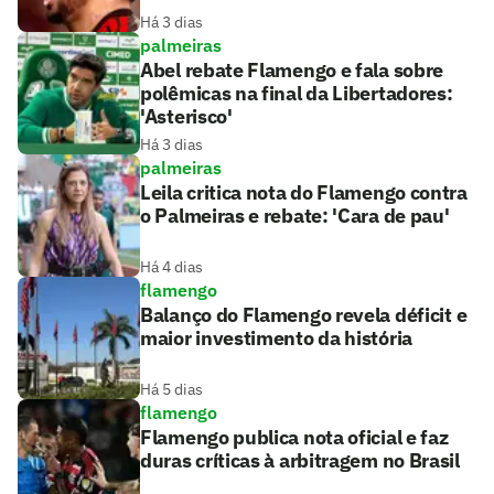
Há 3 dias
palmeiras
Abel rebate Flamengo e fala sobre
polêmicas na final da Libertadores:
'Asterisco'
Há 3 dias
palmeiras
Leila critica nota do Flamengo contra
o Palmeiras e rebate: 'Cara de pau'
Há 4 dias
flamengo
Balanço do Flamengo revela déficit e
maior investimento da história
Há 5 dias
flamengo
Flamengo publica nota oficial e faz
duras críticas à arbitragem no Brasil