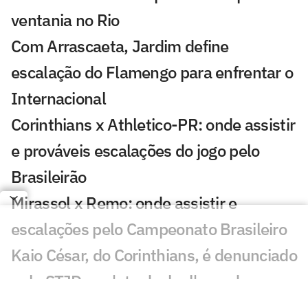
ventania no Rio
Com Arrascaeta, Jardim define
escalação do Flamengo para enfrentar o
Internacional
Corinthians x Athletico-PR: onde assistir
e prováveis escalações do jogo pelo
Brasileirão
Mirassol x Remo: onde assistir e
escalações pelo Campeonato Brasileiro
Kaio César, do Corinthians, é denunciado
pelo STJD por 'ato desleal' e pode ser
punido