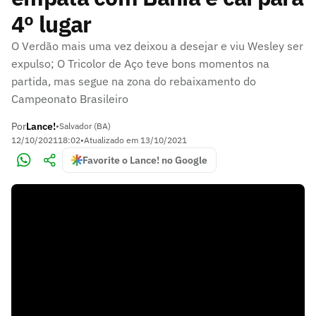
4º lugar
O Verdão mais uma vez deixou a desejar e viu Wesley ser
expulso; O Tricolor de Aço teve bons momentos na
partida, mas segue na zona do rebaixamento do
Campeonato Brasileiro
Por
Lance!
•
Salvador (BA)
12/10/2021
18:02
•
Atualizado em
13/10/2021
Favorite o Lance! no Google