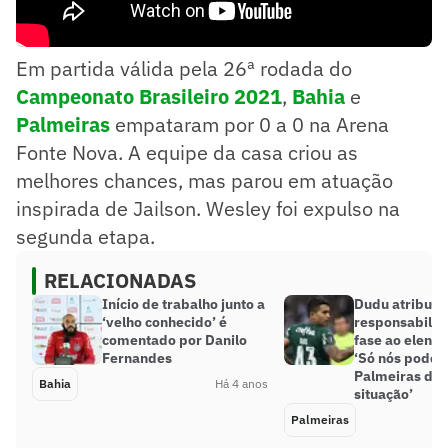
Em partida válida pela 26ª rodada do
Campeonato Brasileiro 2021
,
Bahia
e
Palmeiras
empataram por 0 a 0 na Arena
Fonte Nova. A equipe da casa criou as
melhores chances, mas parou em atuação
inspirada de Jailson. Wesley foi expulso na
segunda etapa.
RELACIONADAS
Início de trabalho junto a
Dudu atribui
‘velho conhecido’ é
responsabili
comentado por Danilo
fase ao elenco
Fernandes
‘Só nós podem
Palmeiras de
Bahia
Há 4 anos
situação’
Palmeiras