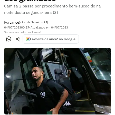
Camisa 2 passa por procedimento bem-sucedido na
noite desta segunda-feira (3)
Por
Lance!
•
Rio de Janeiro (RJ)
04/07/2023
00:17
•
Atualizado em
04/07/2023
Supervisionado
por
Lance!
Favorite o Lance! no Google