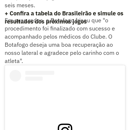
seis meses.
+ Confira a tabela do Brasileirão e simule os
Em suas redes, o Botafogo frisou que "o
resultados dos próximos jogos
procedimento foi finalizado com sucesso e
acompanhado pelos médicos do Clube. O
Botafogo deseja uma boa recuperação ao
nosso lateral e agradece pelo carinho com o
atleta".