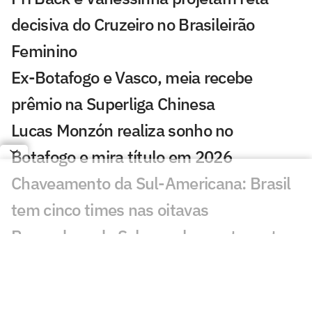
decisiva do Cruzeiro no Brasileirão
Feminino
Ex-Botafogo e Vasco, meia recebe
prêmio na Superliga Chinesa
Lucas Monzón realiza sonho no
Botafogo e mira título em 2026
Chaveamento da Sul-Americana: Brasil
tem cinco times nas oitavas
Por onde anda Schwenck, ex-atacante
de Botafogo e Cruzeiro?
Botafogo recebe diploma de Patrimônio