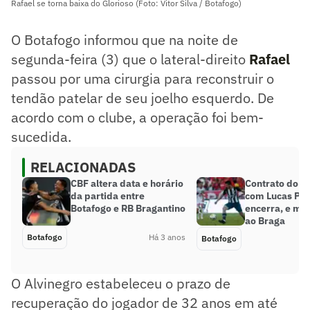
Rafael se torna baixa do Glorioso (Foto: Vitor Silva / Botafogo)
O Botafogo informou que na noite de
segunda-feira (3) que o lateral-direito
Rafael
passou por uma cirurgia para reconstruir o
tendão patelar de seu joelho esquerdo. De
acordo com o clube, a operação foi bem-
sucedida.
RELACIONADAS
CBF altera data e horário
Contrato do B
da partida entre
com Lucas Pia
Botafogo e RB Bragantino
encerra, e mei
ao Braga
Botafogo
Há 3 anos
Botafogo
O Alvinegro estabeleceu o prazo de
recuperação do jogador de 32 anos em até