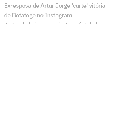
Ex-esposa de Artur Jorge 'curte' vitória
do Botafogo no Instagram
Jogos de hoje: quem joga no futebol e
onde assistir ao vivo – segunda
(27/07/2026)
'Joias do Bairro' pedem passagem e se
destacam com Franclim no Botafogo
Franclim brinca e elogia Artur Jorge
após vitória do Botafogo: 'Muito
importante'
Torcida do Botafogo provoca Artur Jorge
após vitória no Brasileirão