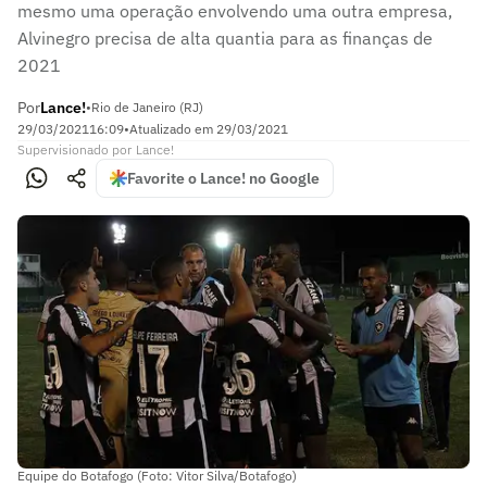
mesmo uma operação envolvendo uma outra empresa,
Alvinegro precisa de alta quantia para as finanças de
2021
Por
Lance!
•
Rio de Janeiro (RJ)
29/03/2021
16:09
•
Atualizado em
29/03/2021
Supervisionado
por
Lance!
Favorite o Lance! no Google
Equipe do Botafogo (Foto: Vitor Silva/Botafogo)