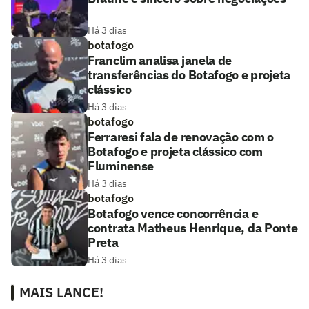
Há 3 dias
botafogo
Franclim analisa janela de
transferências do Botafogo e projeta
clássico
Há 3 dias
botafogo
Ferraresi fala de renovação com o
Botafogo e projeta clássico com
Fluminense
Há 3 dias
botafogo
Botafogo vence concorrência e
contrata Matheus Henrique, da Ponte
Preta
Há 3 dias
MAIS LANCE!