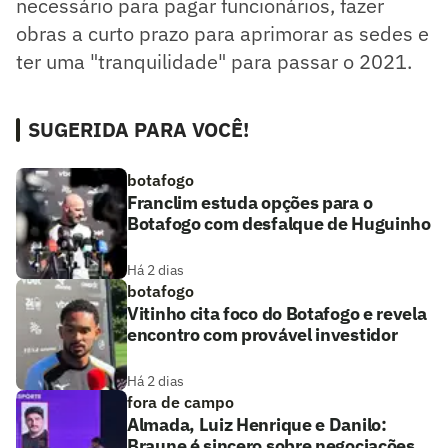
necessário para pagar funcionários, fazer
obras a curto prazo para aprimorar as sedes e
ter uma "tranquilidade" para passar o 2021.
SUGERIDA PARA VOCÊ!
botafogo
Franclim estuda opções para o
Botafogo com desfalque de Huguinho
Há 2 dias
botafogo
Vitinho cita foco do Botafogo e revela
encontro com provável investidor
Há 2 dias
fora de campo
Almada, Luiz Henrique e Danilo:
Braune é sincero sobre negociações