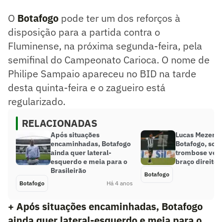
O
Botafogo
pode ter um dos reforços à
disposição para a partida contra o
Fluminense, na próxima segunda-feira, pela
semifinal do Campeonato Carioca. O nome de
Philipe Sampaio apareceu no BID na tarde
desta quinta-feira e o zagueiro está
regularizado.
RELACIONADAS
Após situações
Lucas Mezenga
encaminhadas, Botafogo
Botafogo, sofr
ainda quer lateral-
trombose ven
esquerdo e meia para o
braço direito
Brasileirão
Botafogo
Botafogo
Há 4 anos
+ Após situações encaminhadas, Botafogo
ainda quer lateral-esquerdo e meia para o