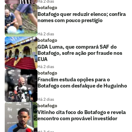
Há 2 dias
botafogo
Botafogo quer reduzir elenco; confira
nomes com pouco prestígio
Há 2 dias
botafogo
GDA Luma, que comprará SAF do
Botafogo, sofre ação por fraude nos
EUA
Há 2 dias
botafogo
Franclim estuda opções para o
Botafogo com desfalque de Huguinho
Há 2 dias
botafogo
Vitinho cita foco do Botafogo e revela
encontro com provável investidor