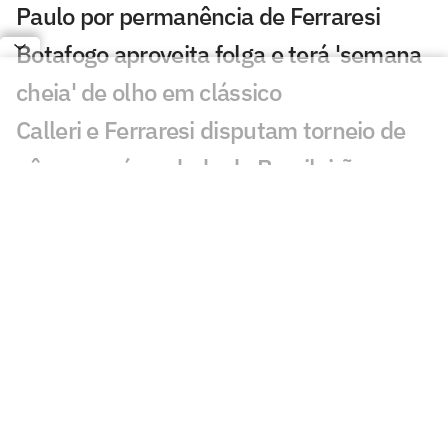
Paulo por permanência de Ferraresi
Botafogo aproveita folga e terá 'semana
cheia' de olho em clássico
Calleri e Ferraresi disputam torneio de
pôquer após rodada do Brasileirão
Ex-esposa de Artur Jorge 'curte' vitória
do Botafogo no Instagram
Jogos de hoje: quem joga no futebol e
onde assistir ao vivo – segunda
(27/07/2026)
'Joias do Bairro' pedem passagem e se
destacam com Franclim no Botafogo