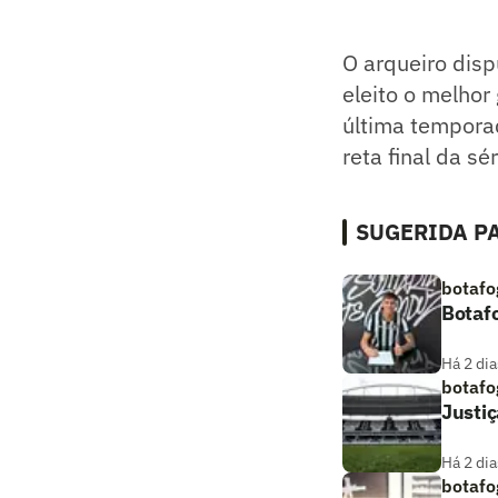
O arqueiro dis
eleito o melhor
última tempora
reta final da sér
SUGERIDA PA
botafo
Botaf
Há 2 dia
botafo
Justiç
Há 2 dia
botafo