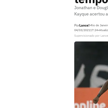
Jonathan e Dougl
Kayque acertou 
Por
Lance!
•
Rio de Janeir
04/03/2021
17:24
•
Atuali
Supervisionado
por
Lance