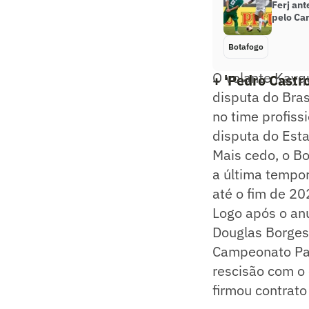
Ferj an
pelo Ca
Botafogo
O volante Kayq
+ 'Pedro Castr
disputa do Bra
no time profiss
disputa do Esta
Mais cedo, o Bo
a última tempor
até o fim de 20
Logo após o anu
Douglas Borges,
Campeonato Paul
rescisão com o 
firmou contrato