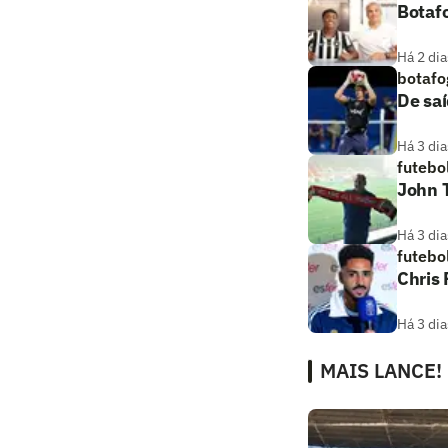
Botaf
Há 2 dia
botafo
De saí
Há 3 dia
futebo
John T
Há 3 dia
futebo
Chris
Há 3 dia
MAIS LANCE!