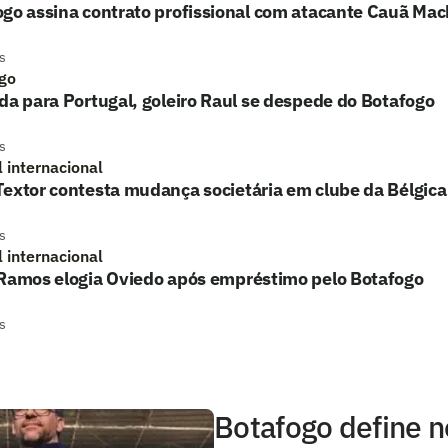
ogo assina contrato profissional com atacante Cauã Ma
s
go
da para Portugal, goleiro Raul se despede do Botafogo
s
l internacional
extor contesta mudança societária em clube da Bélgica
s
l internacional
 Ramos elogia Oviedo após empréstimo pelo Botafogo
s
Botafogo define 