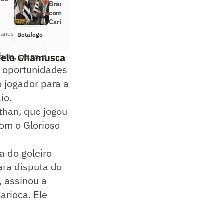
Brasil, Botafogo entra em contato
com FERJ para adiar jogo do
Carioca
 anos
Botafogo
Há 5 anos
ro, para a
rcelo Chamusca
u oportunidades
o jogador para a
io.
than, que jogou
com o Glorioso
a do goleiro
ara disputa do
, assinou a
arioca. Ele