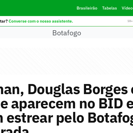
Brasileirão
Tabelas
Vídeo
tar?
Converse com o nosso assistente.
18+ 
Botafogo
han, Douglas Borges 
e aparecem no BID e
estrear pelo Botafo
rada