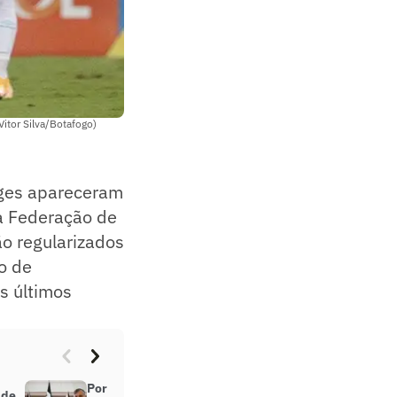
Vitor Silva/Botafogo)
rges apareceram
a Federação de
ão regularizados
o de
s últimos
Por curto intervalo para a Copa do
 de