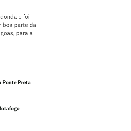
donda e foi
r boa parte da
goas, para a
a Ponte Preta
 Botafogo