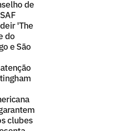
nselho de
 SAF
deir 'The
e do
go e São
 atenção
ttingham
mericana
 garantem
os clubes
resenta