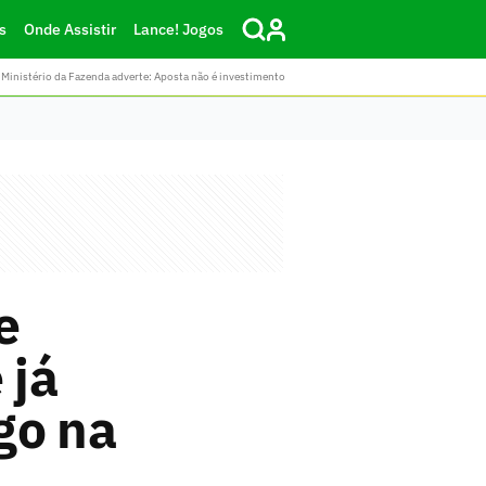
s
Onde Assistir
Lance! Jogos
Ministério da Fazenda adverte: Aposta não é investimento
e
 já
go na