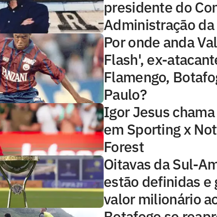
presidente do Co
Administração da
Por onde anda Val
Flash', ex-atacant
Flamengo, Botafo
Paulo?
Igor Jesus chama
em Sporting x No
Forest
Oitavas da Sul-A
estão definidas e
valor milionário a
Botafogo se reap