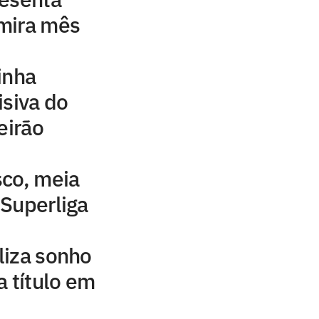
mira mês
inha
isiva do
eirão
sco, meia
Superliga
liza sonho
a título em