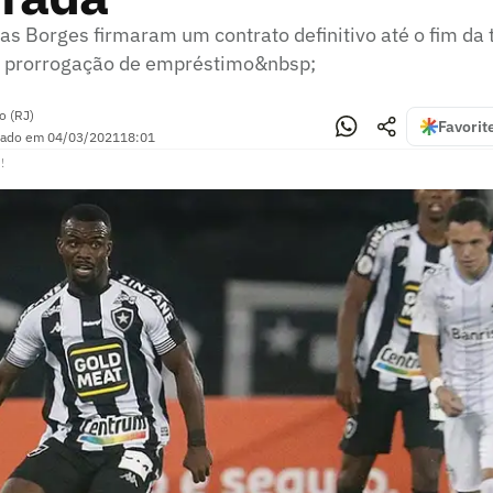
as Borges firmaram um contrato definitivo até o fim da
a prorrogação de empréstimo&nbsp;
o (RJ)
Favorit
zado em
04/03/2021
18:01
!