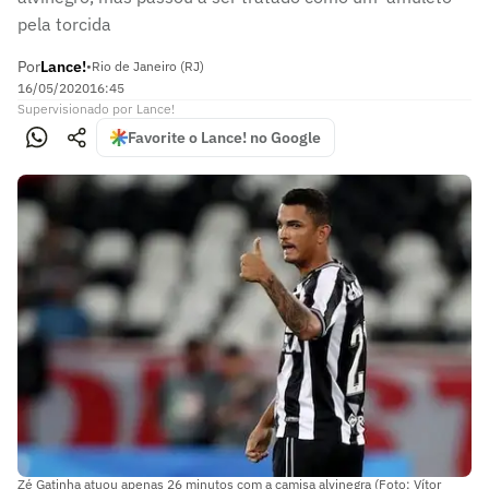
pela torcida
Por
Lance!
•
Rio de Janeiro (RJ)
16/05/2020
16:45
Supervisionado
por
Lance!
Favorite o Lance! no Google
Zé Gatinha atuou apenas 26 minutos com a camisa alvinegra (Foto: Vítor