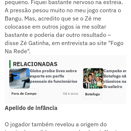
pequeno. Fiquei bastante nervoso na estreia.
A pressão pesou muito no meu jogo contra o
Bangu. Mas, acredito que se o Zé me
colocasse em outros jogos ia me soltar
bastante e poderia dar outro resultado –
disse Zé Gatinha, em entrevista ao site "Fogo
Na Rede".
RELACIONADAS
Globo proíbe lives sobre
Campeão em 
esporte em perfis
Botafogo não 
pessoais de funcionários
clássicos naq
Brasileiro
Fora de Campo
Há 6 anos
Botafogo
Apelido de infância
O jogador também revelou a origem do