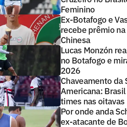
Feminino
Ex-Botafogo e Va
recebe prêmio na 
Chinesa
Lucas Monzón rea
no Botafogo e mir
2026
Chaveamento da 
Americana: Brasil
times nas oitavas
Por onde anda Sc
ex-atacante de Bo