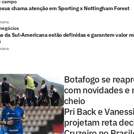
e campo
Jesus chama atenção em Sporting x Nottingham Forest
mana
 negócios
s da Sul-Americana estão definidas e garantem valor mi
s
mana
Botafogo se reap
com novidades e 
cheio
Pri Back e Vaness
projetam reta dec
Cruzeiro no Brasil