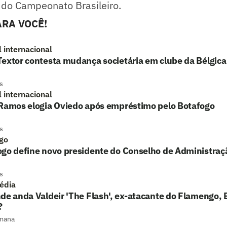
te do Campeonato Brasileiro.
RA VOCÊ!
l internacional
extor contesta mudança societária em clube da Bélgica
s
l internacional
 Ramos elogia Oviedo após empréstimo pelo Botafogo
s
go
ogo define novo presidente do Conselho de Administraç
s
édia
de anda Valdeir 'The Flash', ex-atacante do Flamengo, 
?
mana