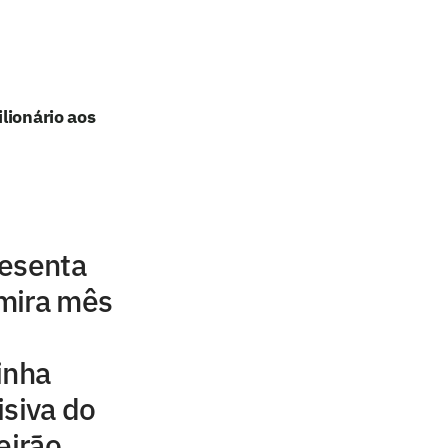
lionário aos
resenta
mira mês
inha
isiva do
eirão