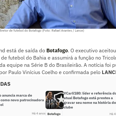
iretor de futebol do Botafogo (Foto: Rafael Arantes / Lance)
nd está de saída do
Botafogo
. O executivo aceito
r de futebol do Bahia e assumirá a função no Trico
da equipe na Série B do Brasileirão. A notícia foi 
por Paulo Vinícius Coelho e confirmada pelo
LANC
ADAS
#Carli180: líder e referência d
o anuncia marca de
atual Botafogo está prestes a
s como novo patrocinadora
gravar seu nome na história do
ol
clube
Há 4 anos
Botafogo
Há 4