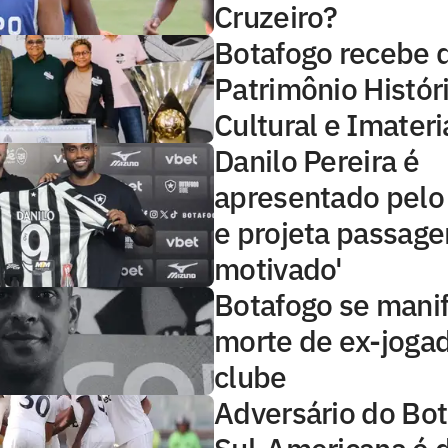
Cruzeiro?
Botafogo recebe 
Patrimônio Histór
Cultural e Imateri
Danilo Pereira é
apresentado pelo
e projeta passage
motivado'
Botafogo se mani
morte de ex-joga
clube
Adversário do Bot