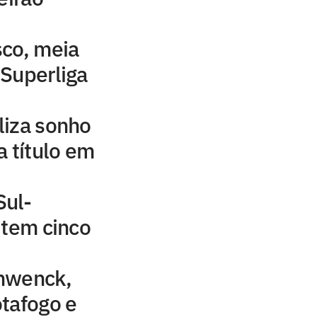
sco, meia
Superliga
liza sonho
a título em
Sul-
 tem cinco
hwenck,
tafogo e