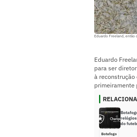
Eduardo Freeland, então d
Eduardo Freela
para ser direto
à reconstrução 
primeiramente 
RELACION
Botafog
relógio
do futeb
Botafogo