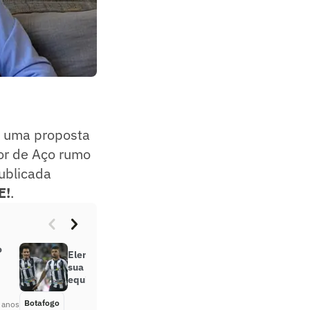
u uma proposta
lor de Aço rumo
publicada
E!
.
o
Elenco do Botafogo tenta mostrar
sua força no primeiro jogo da
equipe na ‘era John Textor’
Botafogo
Há 4 anos
 anos