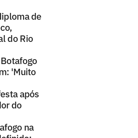
diploma de
ico,
al do Rio
 Botafogo
m: 'Muito
festa após
dor do
afogo na