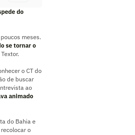
espede do
m poucos meses.
o se tornar o
Textor.
conhecer o CT do
ção de buscar
ntrevista ao
tava animado
sta do Bahia e
 recolocar o