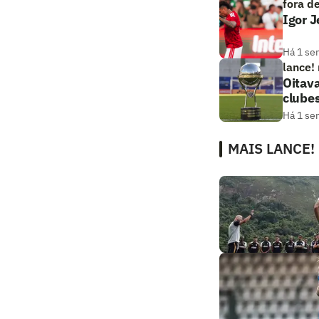
fora d
Igor 
Há 1 se
lance!
Oitava
clube
Há 1 se
MAIS LANCE!