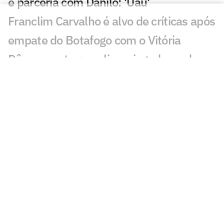
e parceria com Danilo: 'Uau'
Franclim Carvalho é alvo de críticas após
empate do Botafogo com o Vitória
Dê suas notas: avalie os jogadores do
Botafogo no empate com o Vitória
Danilo volta, e Botafogo para em Arcanjo
em empate com o Vitória pelo
Brasileirão
Botafogo provoca o Palmeiras após
entrada de Danilo; veja
Botafogo x Vitória: Salvio Spinola
esclarece polêmica de arbitragem