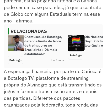
parceria, estão pegando futebol e o Carioca
pode ser um case para eles, já que o contrato
da Globo com alguns Estaduais termina esse
ano - afirmou.
RELACIONADAS
Chamusca, do Botafogo,
Dia Nacional 
defende limite de troca
Gay: Botafogo
de treinadores no
tolerância e r
Brasileirão: ‘Dá mais
estabilidade’
Botafogo
Botafogo
Há 5 anos
A esperança financeira por parte do Carioca é
a Botafogo TV, plataforma de streaming
própria do Alvinegro que está transmitindo os
jogos e fazendo transmissão antes e depois
das partidas. Diferente dos pacotes
organizados pela federação, toda renda das