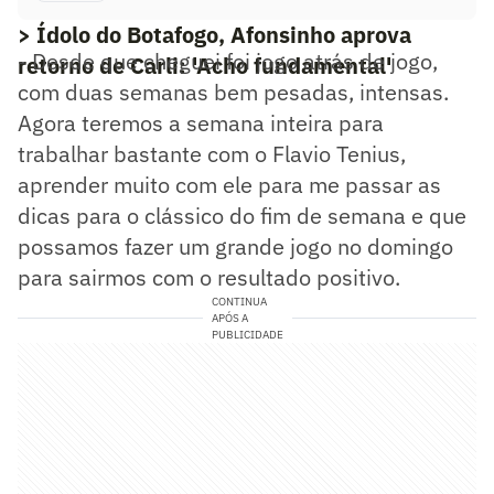
> Ídolo do Botafogo, Afonsinho aprova
- Desde que cheguei foi jogo atrás de jogo,
retorno de Carli: 'Acho fundamental'
com duas semanas bem pesadas, intensas.
Agora teremos a semana inteira para
trabalhar bastante com o Flavio Tenius,
aprender muito com ele para me passar as
dicas para o clássico do fim de semana e que
possamos fazer um grande jogo no domingo
para sairmos com o resultado positivo.
CONTINUA
APÓS A
PUBLICIDADE