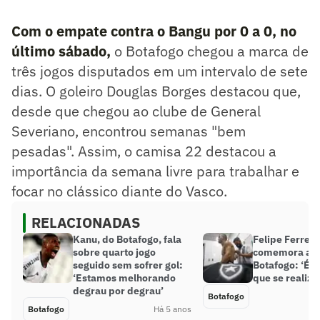
Com o empate contra o Bangu por 0 a 0, no
último sábado,
o Botafogo chegou a marca de
três jogos disputados em um intervalo de sete
dias. O goleiro Douglas Borges destacou que,
desde que chegou ao clube de General
Severiano, encontrou semanas "bem
pesadas". Assim, o camisa 22 destacou a
importância da semana livre para trabalhar e
focar no clássico diante do Vasco.
RELACIONADAS
Kanu, do Botafogo, fala
Felipe Ferreir
sobre quarto jogo
comemora ace
seguido sem sofrer gol:
Botafogo: ‘É 
‘Estamos melhorando
que se realiza
degrau por degrau’
Botafogo
Botafogo
Há 5 anos