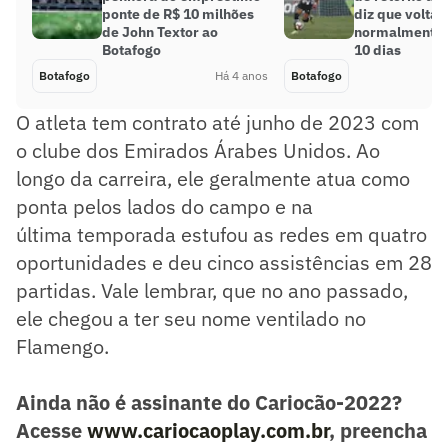
ponte de R$ 10 milhões
diz que voltar
de John Textor ao
normalmente 
Botafogo
10 dias
Botafogo
Há 4 anos
Botafogo
O atleta tem contrato até junho de 2023 com
o clube dos Emirados Árabes Unidos. Ao
longo da carreira, ele geralmente atua como
ponta pelos lados do campo e na
última temporada estufou as redes em quatro
oportunidades e deu cinco assistências em 28
partidas. Vale lembrar, que no ano passado,
ele chegou a ter seu nome ventilado no
Flamengo.
Ainda não é assinante do Cariocão-2022?
Acesse
www.cariocaoplay.com.br
, preencha