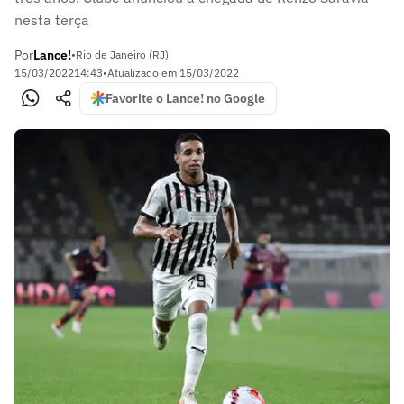
nesta terça
Por
Lance!
•
Rio de Janeiro (RJ)
15/03/2022
14:43
•
Atualizado em
15/03/2022
Favorite o Lance! no Google