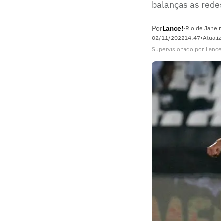
balanças as redes
Por
Lance!
•
Rio de Janeir
02/11/2022
14:47
•
Atuali
Supervisionado
por
Lance