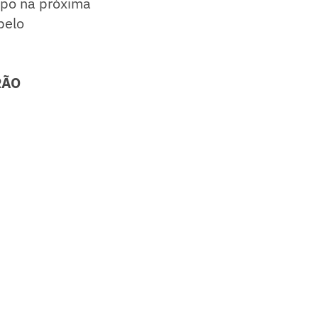
ampo na próxima
pelo
RÃO