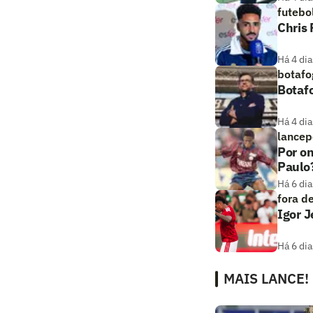
futebo
Chris
Há 4 dia
botafo
Botaf
Há 4 dia
lancep
Por on
Paulo
Há 6 dia
fora d
Igor 
Há 6 dia
MAIS LANCE!