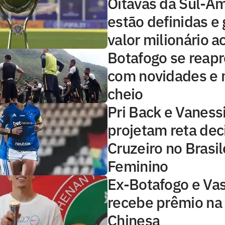
Oitavas da Sul-A
estão definidas e
valor milionário a
Botafogo se reap
com novidades e 
cheio
Pri Back e Vaness
projetam reta dec
Cruzeiro no Brasil
Feminino
Ex-Botafogo e Va
recebe prêmio na 
Chinesa