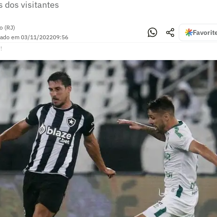
 dos visitantes
o (RJ)
Favorit
zado em
03/11/2022
09:56
!