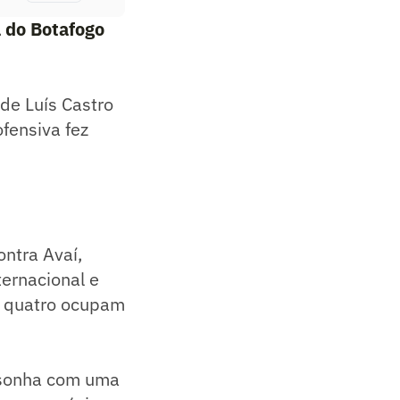
 do Botafogo
 de Luís Castro
ofensiva fez
ontra Avaí,
ernacional e
e quatro ocupam
e sonha com uma