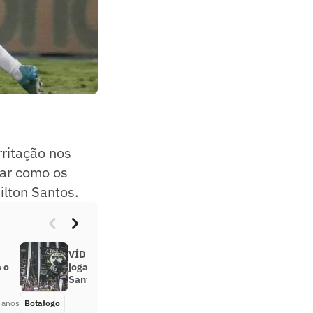
rritação nos
var como os
ilton Santos.
VÍDEO: Torcida do Botafogo vaia
 o
jogadores após derrota no Nilton
Santos
 anos
Botafogo
Há 3 anos