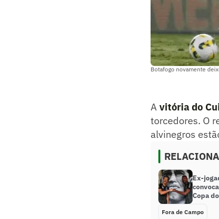
Botafogo novamente deixo
A
vitória do C
torcedores. O r
alvinegros estã
RELACION
Ex-joga
convoca
Copa d
Fora de Campo