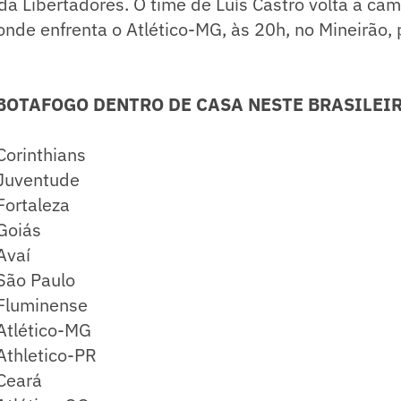
 da Libertadores. O time de Luís Castro volta a c
onde enfrenta o Atlético-MG, às 20h, no Mineirão, 
BOTAFOGO DENTRO DE CASA NESTE BRASILEI
Corinthians
 Juventude
Fortaleza
Goiás
Avaí
São Paulo
 Fluminense
Atlético-MG
Athletico-PR
 Ceará