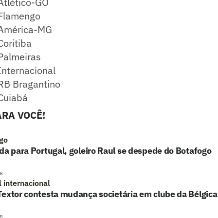
Atlético-GO
 Flamengo
 América-MG
Coritiba
Palmeiras
Internacional
 RB Bragantino
 Cuiabá
RA VOCÊ!
go
da para Portugal, goleiro Raul se despede do Botafogo
s
l internacional
extor contesta mudança societária em clube da Bélgica
s