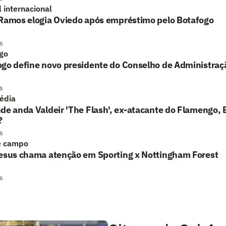
l internacional
 Ramos elogia Oviedo após empréstimo pelo Botafogo
s
go
ogo define novo presidente do Conselho de Administraç
s
édia
de anda Valdeir 'The Flash', ex-atacante do Flamengo, 
?
s
e campo
Jesus chama atenção em Sporting x Nottingham Forest
s