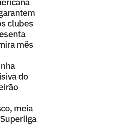
mericana
 garantem
os clubes
resenta
mira mês
inha
isiva do
eirão
sco, meia
Superliga