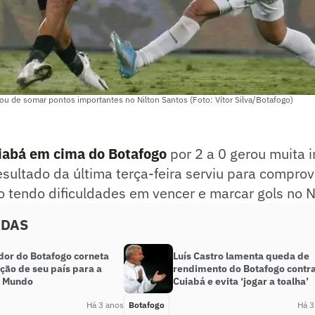
u de somar pontos importantes no Nilton Santos (Foto: Vítor Silva/Botafogo)
uiabá em cima do Botafogo
por 2 a 0 gerou muita i
esultado da última terça-feira serviu para compro
o tendo dificuldades em vencer e marcar gols no N
ADAS
dor do Botafogo corneta
Luís Castro lamenta queda de
ção de seu país para a
rendimento do Botafogo contra
o Mundo
Cuiabá e evita ‘jogar a toalha’
Há 3 anos
Botafogo
Há 3