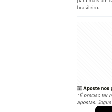
para mais um c
brasileiro.
🎰
Aposte nos 
*É preciso ter 
apostas. Jogue