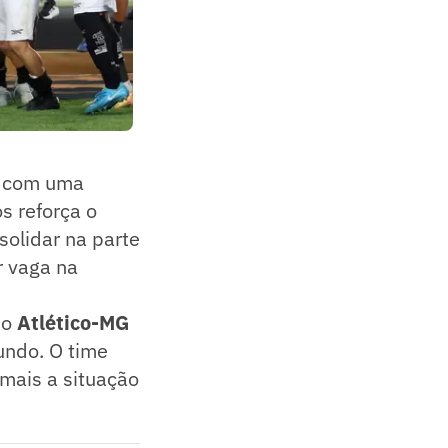
, com uma
os reforça o
solidar na parte
r vaga na
do
Atlético-MG
undo. O time
 mais a situação