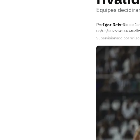
Equipes decidira
Por
Igor Reis
•
Rio de Jan
08/05/2026
14:00
•
Atuali
Supervisionado
por
Wilso