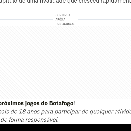
apítulo de uma rivalidade que cresceu rapidament
CONTINUA
APÓS A
PUBLICIDADE
próximos jogos do Botafogo
!
mais de 18 anos para participar de qualquer ativid
 de forma responsável.