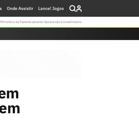
s
Onde Assistir
Lance! Jogos
Ministério da Fazenda adverte: Aposta não é investimento
zem
 em