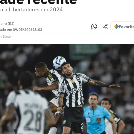
m a Libertadores em 2024
eiro (RJ)
Favorit
zado em
09/05/2026
13:03
n Spiler