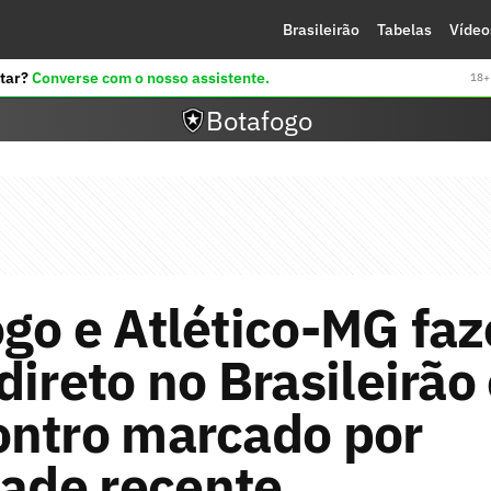
Brasileirão
Tabelas
Vídeo
tar?
Converse com o nosso assistente.
18+ 
Botafogo
go e Atlético-MG fa
direto no Brasileirão
ontro marcado por
dade recente