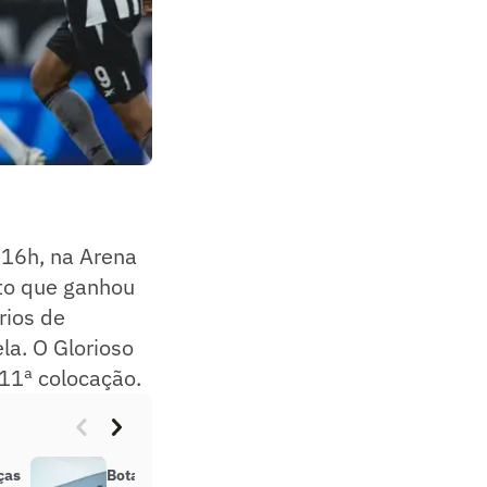
 16h, na Arena
to que ganhou
rios de
a. O Glorioso
11ª colocação.
ças
Botafogo consegue aval da Justiça