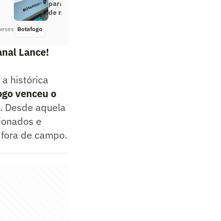
para empréstimo e pagar salários
de maio
meses
Botafogo
Há 2 meses
anal Lance!
a histórica
ogo
venceu o
. Desde aquela
ionados e
 fora de campo.