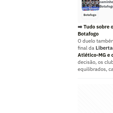
caminho
Botafogo
Botafogo
➡️
Tudo sobre 
Botafogo
O duelo também 
final da
Libert
Atlético-MG
e c
decisão, os clu
equilibrados, c