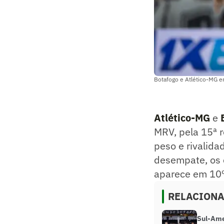
Botafogo e Atlético-MG em
Atlético-MG
e
MRV, pela 15ª 
peso e rivalida
desempate, os 
aparece em 10º
RELACION
Sul-Ame