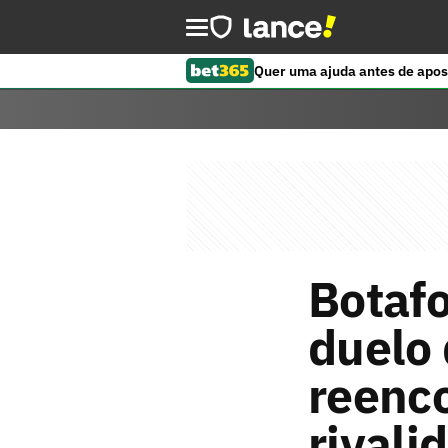
Quer uma ajuda antes de apos
Botafo
duelo 
reenc
rivali