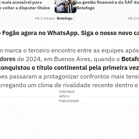
 mais acessível para
na gestão financeira da SAF do
 voltar a disputar títulos
Botafogo
Há 2 meses
Botafogo
Há 2 
o Fogão agora no WhatsApp. Siga o nosso novo c
marca o terceiro encontro entre as equipes após 
adores
de 2024, em Buenos Aires, quando o
Botaf
onquistou o título continental pela primeira vez
bes passaram a protagonizar confrontos mais tens
arregando um clima de rivalidade recente dentro e
CONTINUA
APÓS A
PUBLICIDADE