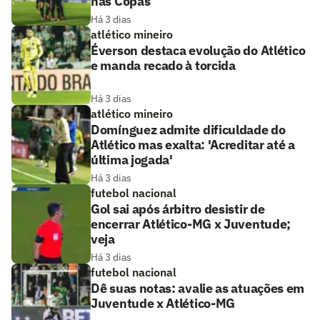
nas Copas
Há 3 dias
atlético mineiro
Éverson destaca evolução do Atlético
e manda recado à torcida
Há 3 dias
atlético mineiro
Domínguez admite dificuldade do
Atlético mas exalta: 'Acreditar até a
última jogada'
Há 3 dias
futebol nacional
Gol sai após árbitro desistir de
encerrar Atlético-MG x Juventude;
veja
Há 3 dias
futebol nacional
Dê suas notas: avalie as atuações em
Juventude x Atlético-MG