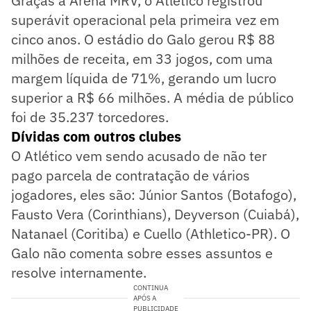
Graças a Arena MRV, o Atlético registrou
superávit operacional pela primeira vez em
cinco anos. O estádio do Galo gerou R$ 88
milhões de receita, em 33 jogos, com uma
margem líquida de 71%, gerando um lucro
superior a R$ 66 milhões. A média de público
foi de 35.237 torcedores.
Dívidas com outros clubes
O Atlético vem sendo acusado de não ter
pago parcela de contratação de vários
jogadores, eles são: Júnior Santos (Botafogo),
Fausto Vera (Corinthians), Deyverson (Cuiabá),
Natanael (Coritiba) e Cuello (Athletico-PR). O
Galo não comenta sobre esses assuntos e
resolve internamente.
CONTINUA
APÓS A
PUBLICIDADE