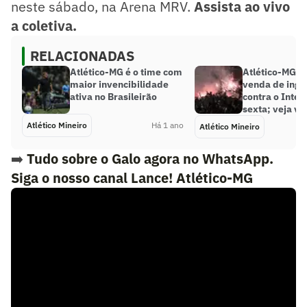
neste sábado, na Arena MRV.
Assista ao vivo
a coletiva.
RELACIONADAS
Atlético-MG é o time com
Atlético-MG 
maior invencibilidade
venda de ingr
ativa no Brasileirão
contra o Inter
sexta; veja va
Atlético Mineiro
Há 1 ano
Atlético Mineiro
➡️
Tudo sobre o Galo agora no WhatsApp.
Siga o nosso canal Lance! Atlético-MG