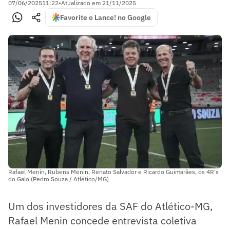
07/06/2025
11:22
•
Atualizado em
21/11/2025
Favorite o Lance! no Google
Rafael Menin, Rubens Menin, Renato Salvador e Ricardo Guimarães, os 4R's
do Galo (Pedro Souza / Atlético/MG)
Um dos investidores da SAF do Atlético-MG,
Rafael Menin concede entrevista coletiva