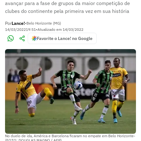
avançar para a fase de grupos da maior competição de
clubes do continente pela primeira vez em sua história
Por
Lance!
•
Belo Horizonte (MG)
14/03/2022
19:51
•
Atualizado em
14/03/2022
Favorite o Lance! no Google
No duelo de ida, América e Barcelona ficaram no empate em Belo Horizonte-
(FOTO: DOUGLAS MAGNO / AFP)