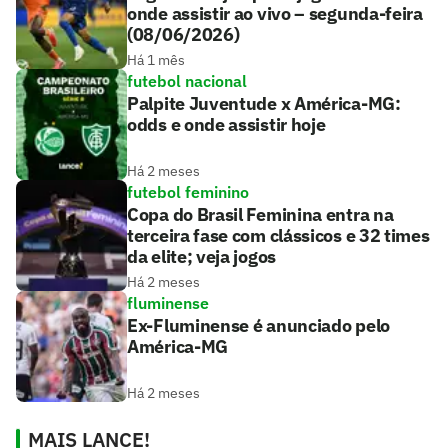
onde assistir ao vivo – segunda-feira
(08/06/2026)
Há 1 mês
futebol nacional
Palpite Juventude x América-MG:
odds e onde assistir hoje
Há 2 meses
futebol feminino
Copa do Brasil Feminina entra na
terceira fase com clássicos e 32 times
da elite; veja jogos
Há 2 meses
fluminense
Ex-Fluminense é anunciado pelo
América-MG
Há 2 meses
MAIS LANCE!