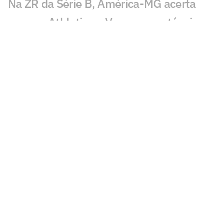
Na ZR da Série B, América-MG acerta
com ex-Athletico e Vasco como técnico
América-MG x Athletico: onde assistir
ao vivo, horário e prováveis escalações
do jogo pela Série B
Novorizontino x América: onde assistir,
horário e prováveis escalações
Copa do Brasil feminina: veja os
confrontos da 3ª fase
Corinthians x América pelo Brasileirão
Sub-20: onde assistir, horário e
prováveis escalações