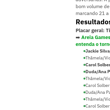
bom volume de 
marcando 21 a 
Resultado
Placar geral: 
➡️
Areia Games 
entenda o torn
Jackie Silv
Thâmela/Vic
Carol Solbe
Duda/Ana Pa
Thâmela/Vic
Carol Solbe
Duda/Ana Pa
Thâmela/Vic
Carol Solbe