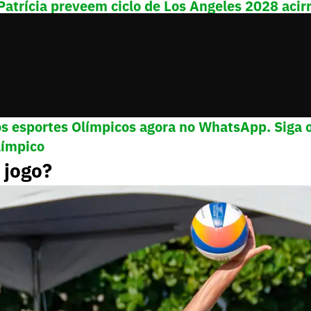
atrícia preveem ciclo de Los Angeles 2028 acirr
eiro
os esportes Olímpicos agora no WhatsApp. Siga 
límpico
 jogo?