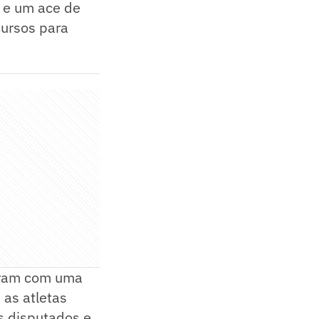
a e um ace de
cursos para
raram com uma
as atletas
is disputados e