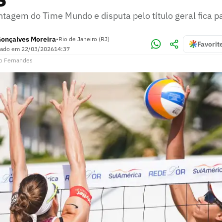
ntagem do Time Mundo e disputa pelo título geral fica p
Gonçalves Moreira
•
Rio de Janeiro (RJ)
Favorit
zado em
22/03/2026
14:37
o Fernandes