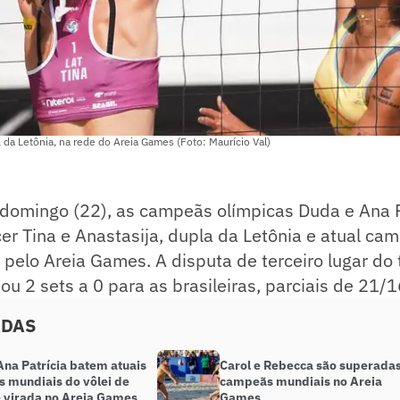
, da Letônia, na rede do Areia Games (Foto: Maurício Val)
 domingo (22), as campeãs olímpicas Duda e Ana P
er Tina e Anastasija, dupla da Letônia e atual ca
pelo Areia Games. A disputa de terceiro lugar do 
nou 2 sets a 0 para as brasileiras, parciais de 21/
ADAS
Ana Patrícia batem atuais
Carol e Rebecca são superada
 mundiais do vôlei de
campeãs mundiais no Areia
e virada no Areia Games
Games