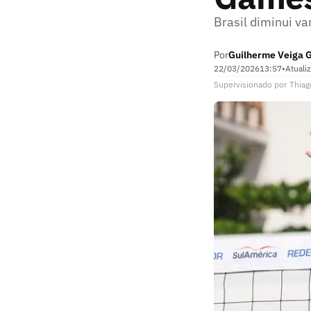
Brasil diminui va
Por
Guilherme Veiga 
22/03/2026
13:57
•
Atuali
Supervisionado
por
Thiag