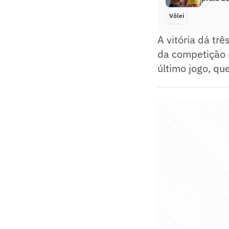
Vôlei
A vitória dá tr
da competição re
último jogo, qu