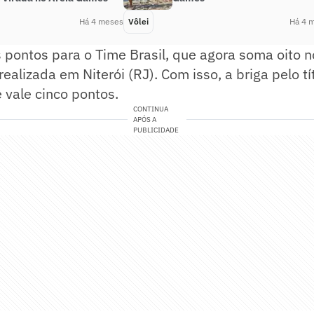
Há 4 meses
Vôlei
Há 4 
ês pontos para o Time Brasil, que agora soma oito n
alizada em Niterói (RJ). Com isso, a briga pelo tít
e vale cinco pontos.
CONTINUA
APÓS A
PUBLICIDADE