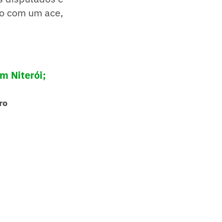
go com um ace,
m Niterói;
ro