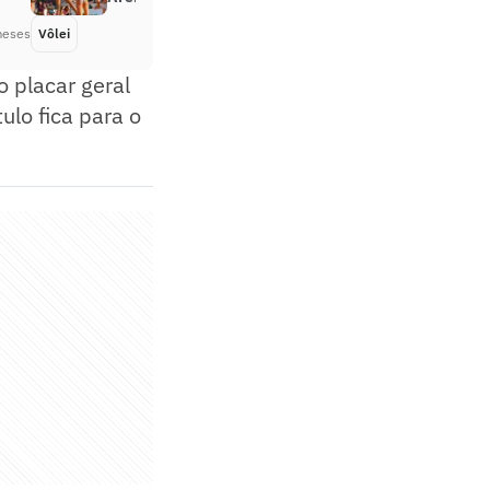
meses
Vôlei
Há 4 meses
o placar geral
ulo fica para o