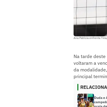
Ana Patrícia enfrenta Tina
Na tarde deste
voltaram a venc
da modalidade, 
principal termi
RELACION
Duda e 
campeãs
praia d