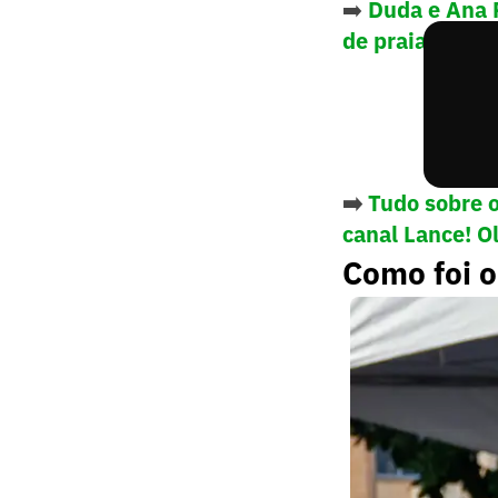
➡️
Duda e Ana P
de praia brasil
➡️
Tudo sobre 
canal Lance! O
Como foi o