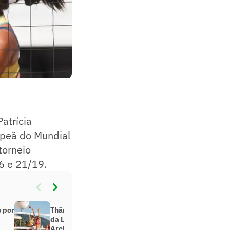
atrícia
mpeã do Mundial
torneio
16 e 21/19.
s por
Thâmela e Vic perdem para dupla
da Letônia e são eliminadas do
Areia Games