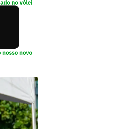
ado no vôlei
o nosso novo