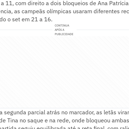
a 11, com direito a dois bloqueios de Ana Patríci
ncia, as campeãs olímpicas usaram diferentes re
do o set em 21 a 16.
CONTINUA
APÓS A
PUBLICIDADE
a segunda parcial atrás no marcador, as letãs vi
e Tina no saque e na rede, onde bloqueou ambas 
artida seguiu equilibrada até a reta final, com ral