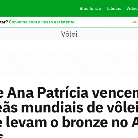
Brasileirão
Tabelas
Vídeo
tar?
Converse com o nosso assistente.
18+ 
Vôlei
e Ana Patrícia vence
ãs mundiais de vôlei
e levam o bronze no 
s