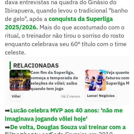
dava entrevistas na quadra do Ginásio do
Ibirapuera, quando levou o tradicional "banho
de gelo", após a
conquista da Superliga
2025/2026.
Mais do que acostumado com o
ritual, o treinador não tirou o sorriso do rosto
enquanto celebrava seu 60º título com o time
celeste.
RELACIONADAS
Com fim da Superliga,
Veja quanto o
começa a temporada de
faturou com o 
seleções de vôlei; saiba
Superliga Mas
quando tem jogo
Lance! Negócios
Vôlei
Há 2 meses
➡️
Lucão celebra MVP aos 40 anos: 'não me
imaginava jogando vôlei hoje'
➡️
De volta, Douglas Souza vai treinar com a