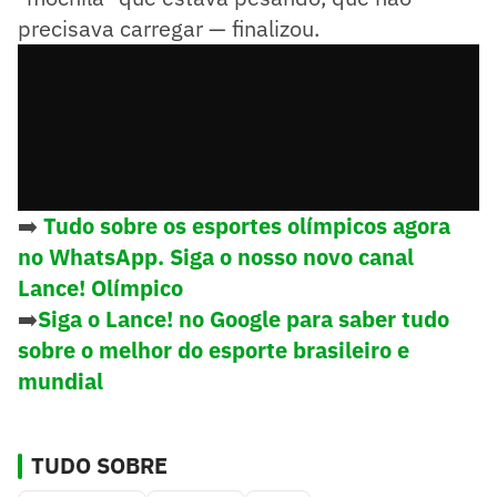
precisava carregar — finalizou.
➡️
Tudo sobre os esportes olímpicos agora
no WhatsApp. Siga o nosso novo canal
Lance! Olímpico
➡️
Siga o Lance! no Google para saber tudo
sobre o melhor do esporte brasileiro e
mundial
TUDO SOBRE