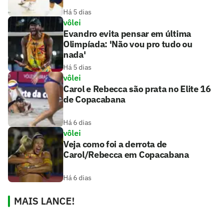
Há 5 dias
vôlei
Evandro evita pensar em última
Olimpíada: 'Não vou pro tudo ou
nada'
Há 5 dias
vôlei
Carol e Rebecca são prata no Elite 16
de Copacabana
Há 6 dias
vôlei
Veja como foi a derrota de
Carol/Rebecca em Copacabana
Há 6 dias
MAIS LANCE!