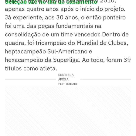
Filipe chegou ao Sada Cruzeiro em 2010,
Seleção até no dia do casamento
apenas quatro anos após o início do projeto.
Já experiente, aos 30 anos, o então ponteiro
foi uma das peças fundamentais na
consolidação de um time vencedor. Dentro de
quadra, foi tricampeão do Mundial de Clubes,
heptacampeão Sul-Americano e
hexacampeão da Superliga. Ao todo, foram 39
títulos como atleta.
CONTINUA
APÓS A
PUBLICIDADE