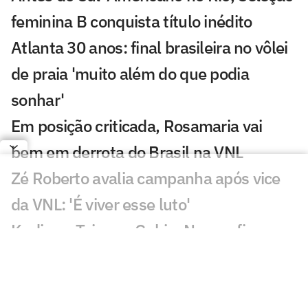
feminina B conquista título inédito
Atlanta 30 anos: final brasileira no vôlei
de praia 'muito além do que podia
sonhar'
Em posição criticada, Rosamaria vai
bem em derrota do Brasil na VNL
Zé Roberto avalia campanha após vice
da VNL: 'É viver esse luto'
Kudiess, Tainara, Gabi e Nyeme ficam
sem medalha da VNL
Derrota do Brasil na final da VNL