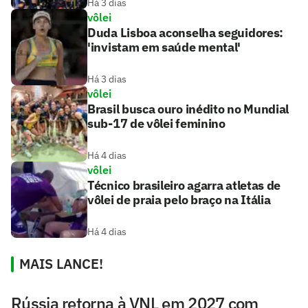
Há 3 dias
vôlei
Duda Lisboa aconselha seguidores:
'invistam em saúde mental'
Há 3 dias
vôlei
Brasil busca ouro inédito no Mundial
sub-17 de vôlei feminino
Há 4 dias
vôlei
Técnico brasileiro agarra atletas de
vôlei de praia pelo braço na Itália
Há 4 dias
MAIS LANCE!
Rússia retorna à VNL em 2027 com