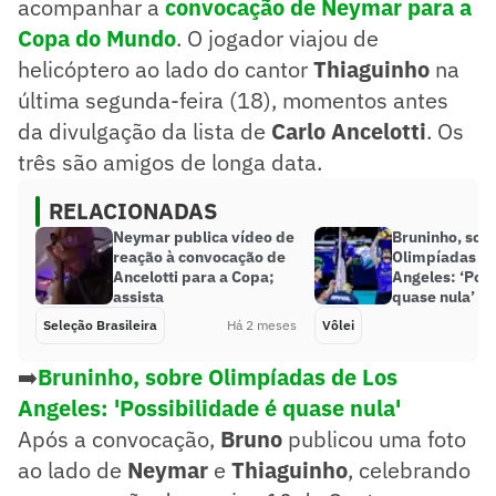
acompanhar a
convocação de Neymar para a
Copa do Mundo
. O jogador viajou de
helicóptero ao lado do cantor
Thiaguinho
na
última segunda-feira (18), momentos antes
da divulgação da lista de
Carlo Ancelotti
. Os
três são amigos de longa data.
RELACIONADAS
Neymar publica vídeo de
Bruninho, sob
reação à convocação de
Olimpíadas de
Ancelotti para a Copa;
Angeles: ‘Poss
assista
quase nula’
Seleção Brasileira
Há 2 meses
Vôlei
➡️
Bruninho, sobre Olimpíadas de Los
Angeles: 'Possibilidade é quase nula'
Após a convocação,
Bruno
publicou uma foto
ao lado de
Neymar
e
Thiaguinho
, celebrando