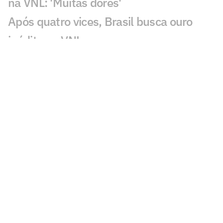
na VNL: 'Muitas dores'
Após quatro vices, Brasil busca ouro
inédito na VNL
Melhores momentos: veja a virada do
Brasil sobre a Itália na VNL
Zé Roberto elogia atuação do Brasil
contra a Itália no tie-break:
'Excepcional'
Brasil bate a Itália no tie-break e vai à
final da Liga das Nações
Veja os lances da classificação do Brasil
para a final da Liga das Nações