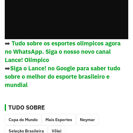
➡️
Tudo sobre os esportes olímpicos agora
no WhatsApp. Siga o nosso novo canal
Lance! Olímpico
➡️
Siga o Lance! no Google para saber tudo
sobre o melhor do esporte brasileiro e
mundial
TUDO SOBRE
Copa do Mundo
Mais Esportes
Neymar
Seleção Brasileira
Vôlei