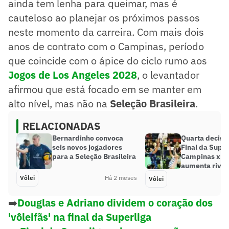
ainda tem lenha para queimar, mas é
cauteloso ao planejar os próximos passos
neste momento da carreira. Com mais dois
anos de contrato com o Campinas, período
que coincide com o ápice do ciclo rumo aos
Jogos de Los Angeles 2028
, o levantador
afirmou que está focado em se manter em
alto nível, mas não na
Seleção Brasileira
.
RELACIONADAS
Bernardinho convoca
Quarta decisã
seis novos jogadores
Final da Super
para a Seleção Brasileira
Campinas x Cr
aumenta rival
Vôlei
Há 2 meses
Vôlei
➡️
Douglas e Adriano dividem o coração dos
'vôleifãs' na final da Superliga