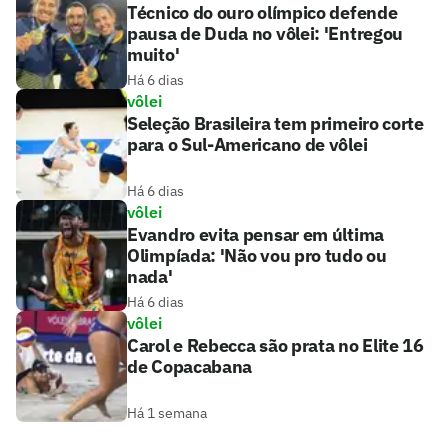
Técnico do ouro olímpico defende
pausa de Duda no vôlei: 'Entregou
muito'
Há 6 dias
vôlei
Seleção Brasileira tem primeiro corte
para o Sul-Americano de vôlei
Há 6 dias
vôlei
Evandro evita pensar em última
Olimpíada: 'Não vou pro tudo ou
nada'
Há 6 dias
vôlei
Carol e Rebecca são prata no Elite 16
de Copacabana
Há 1 semana