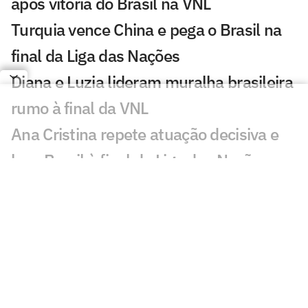
após vitória do Brasil na VNL
Turquia vence China e pega o Brasil na
final da Liga das Nações
Diana e Luzia lideram muralha brasileira
rumo à final da VNL
Ana Cristina repete atuação decisiva e
leva Brasil à final da Liga das Nações
Ana Cristina exalta superação do Brasil
na VNL: 'Muitas dores'
Após quatro vices, Brasil busca ouro
inédito na VNL
Melhores momentos: veja a virada do