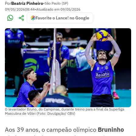
Por
Beatriz Pinheiro
•
São Paulo (SP)
09/05/2026
08:44
•
Atualizado em
09/05/2026
Favorite o Lance! no Google
O levantador Bruno, do Campinas, durante treino para a final da Superliga
Masculina de Vôlei (Foto: Divulgação/ CBV)
Aos 39 anos, o campeão olímpico
Bruninho