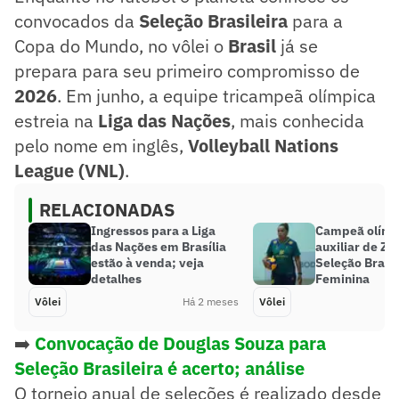
convocados da
Seleção Brasileira
para a
Copa do Mundo, no vôlei o
Brasil
já se
prepara para seu primeiro compromisso de
2026
. Em junho, a equipe tricampeã olímpica
estreia na
Liga das Nações
, mais conhecida
pelo nome em inglês,
Volleyball Nations
League (VNL)
.
RELACIONADAS
Ingressos para a Liga
Campeã olímp
das Nações em Brasília
auxiliar de Zé
estão à venda; veja
Seleção Brasil
detalhes
Feminina
Vôlei
Há 2 meses
Vôlei
➡️
Convocação de Douglas Souza para
Seleção Brasileira é acerto; análise
O torneio anual de seleções é realizado desde