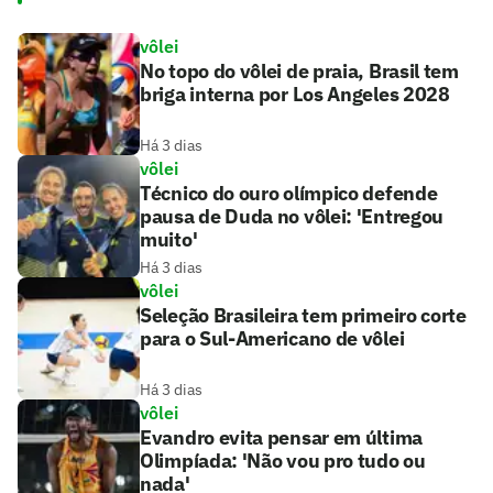
vôlei
No topo do vôlei de praia, Brasil tem
briga interna por Los Angeles 2028
Há 3 dias
vôlei
Técnico do ouro olímpico defende
pausa de Duda no vôlei: 'Entregou
muito'
Há 3 dias
vôlei
Seleção Brasileira tem primeiro corte
para o Sul-Americano de vôlei
Há 3 dias
vôlei
Evandro evita pensar em última
Olimpíada: 'Não vou pro tudo ou
nada'