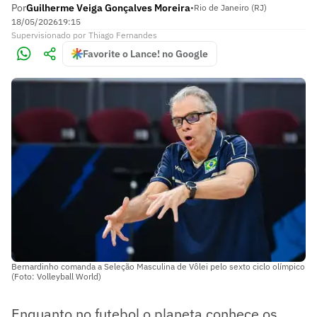
Por
Guilherme Veiga Gonçalves Moreira
•
Rio de Janeiro (RJ)
18/05/2026
19:15
Supervisionado
por
Thiago Fernandes
Favorite o Lance! no Google
Bernardinho comanda a Seleção Masculina de Vôlei pelo sexto ciclo olímpico
(Foto: Volleyball World)
Enquanto no futebol o planeta conhece os