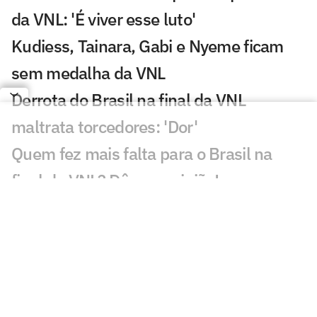
da VNL: 'É viver esse luto'
Kudiess, Tainara, Gabi e Nyeme ficam
sem medalha da VNL
Derrota do Brasil na final da VNL
maltrata torcedores: 'Dor'
Quem fez mais falta para o Brasil na
final da VNL? Dê sua opinião!
Brasil coloca quatro jogadoras entre os
destaques estatísticos da VNL
Vargas ganha MVP e completa seleção
da VNL 2026 ao lado de Julia Kudiess
Brasil leva 'bolada' milionária pelo vice