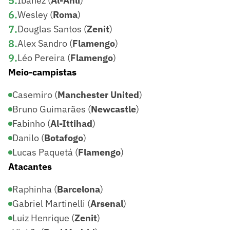
5
.
Ibañez (
Al-Ahli
)
6
.
Wesley (
Roma
)
7
.
Douglas Santos (
Zenit
)
8
.
Alex Sandro (
Flamengo
)
9
.
Léo Pereira (
Flamengo
)
Meio-campistas
Casemiro (
Manchester United
)
Bruno Guimarães (
Newcastle
)
Fabinho (
Al-Ittihad
)
Danilo (
Botafogo
)
Lucas Paquetá (
Flamengo
)
Atacantes
Raphinha (
Barcelona
)
Gabriel Martinelli (
Arsenal
)
Luiz Henrique (
Zenit
)