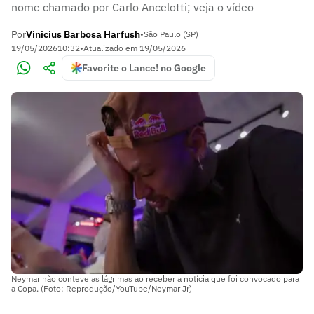
nome chamado por Carlo Ancelotti; veja o vídeo
Por
Vinicius Barbosa Harfush
•
São Paulo (SP)
19/05/2026
10:32
•
Atualizado em
19/05/2026
Favorite o Lance! no Google
Neymar não conteve as lágrimas ao receber a notícia que foi convocado para
a Copa. (Foto: Reprodução/YouTube/Neymar Jr)