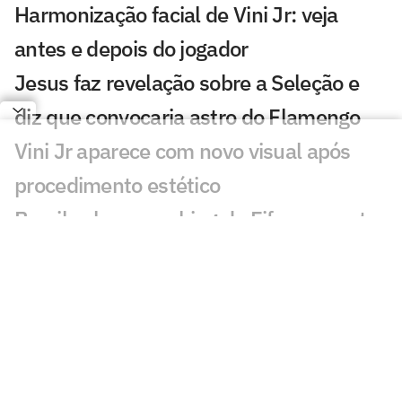
Harmonização facial de Vini Jr: veja
antes e depois do jogador
Jesus faz revelação sobre a Seleção e
diz que convocaria astro do Flamengo
Vini Jr aparece com novo visual após
procedimento estético
Brasil sobe no ranking da Fifa e encosta
nos líderes após Copa; confira
Nosso fracasso na Copa começa com a
falta de uma estratégia para o produto
futebol
Kaká desabafa sobre momento da