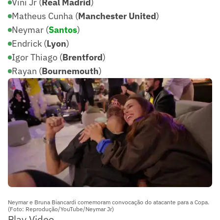
Vini Jr (
Real Madrid
)
Matheus Cunha (
Manchester United
)
Neymar (
Santos
)
Endrick (
Lyon
)
Igor Thiago (
Brentford
)
Rayan (
Bournemouth
)
Neymar e Bruna Biancardi comemoram convocação do atacante para a Copa.
(Foto: Reprodução/YouTube/Neymar Jr)
Play Video