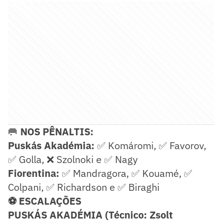
🥅
NOS PÊNALTIS:
Puskás Akadémia:
✅ Komáromi, ✅ Favorov,
✅ Golla, ❌ Szolnoki e ✅ Nagy
Fiorentina:
✅ Mandragora, ✅ Kouamé, ✅
Colpani, ✅ Richardson e ✅ Biraghi
⚽ ESCALAÇÕES
PUSKÁS AKADÉMIA (Técnico: Zsolt