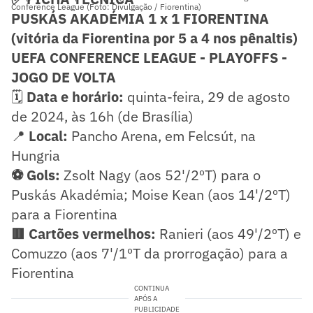
Conference League (Foto: Divulgação / Fiorentina)
PUSKÁS AKADÉMIA 1 x 1 FIORENTINA
(vitória da Fiorentina por 5 a 4 nos pênaltis)
UEFA CONFERENCE LEAGUE - PLAYOFFS -
JOGO DE VOLTA
🗓️
Data e horário:
quinta-feira, 29 de agosto
de 2024, às 16h (de Brasília)
📍
Local:
Pancho Arena, em Felcsút, na
Hungria
⚽ Gols:
Zsolt Nagy (aos 52'/2ºT) para o
Puskás Akadémia; Moise Kean (aos 14'/2ºT)
para a Fiorentina
🟥 Cartões vermelhos:
Ranieri (aos 49'/2ºT) e
Comuzzo (aos 7'/1ºT da prorrogação) para a
Fiorentina
CONTINUA
APÓS A
PUBLICIDADE