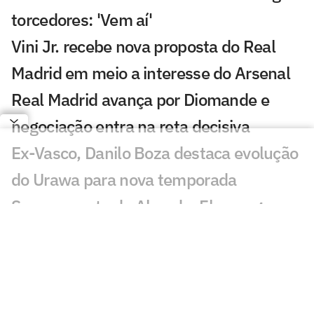
torcedores: 'Vem aí'
Vini Jr. recebe nova proposta do Real
Madrid em meio a interesse do Arsenal
Real Madrid avança por Diomande e
negociação entra na reta decisiva
Ex-Vasco, Danilo Boza destaca evolução
do Urawa para nova temporada
Sem resposta de Almada, Flamengo
avança por Luiz Henrique e prepara
proposta milionária
Jogador morre após ser atingido por raio
durante partida de futebol na Tailândia