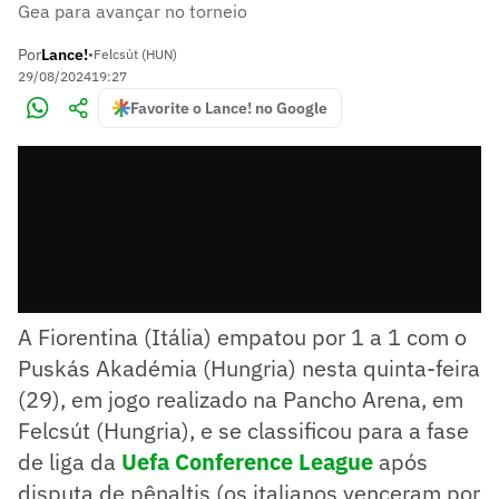
Gea para avançar no torneio
Por
Lance!
•
Felcsút (HUN)
29/08/2024
19:27
Favorite o Lance! no Google
A Fiorentina (Itália) empatou por 1 a 1 com o
Puskás Akadémia (Hungria) nesta quinta-feira
(29), em jogo realizado na Pancho Arena, em
Felcsút (Hungria), e se classificou para a fase
de liga da
Uefa Conference League
após
disputa de pênaltis (os italianos venceram por