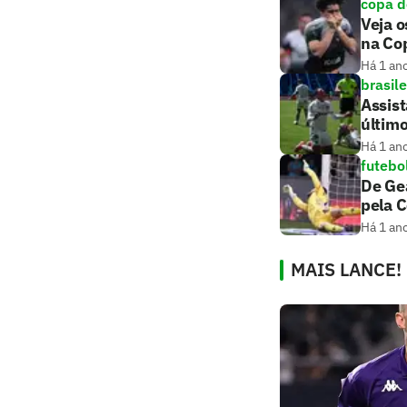
copa d
Veja o
na Cop
Há 1 an
brasile
Assis
últim
Há 1 an
futebo
De Gea
pela 
Há 1 an
MAIS LANCE!