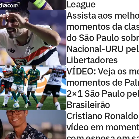
League
Assista aos melh
momentos da clas
do São Paulo sobr
Nacional-URU pel
Libertadores
VÍDEO: Veja os m
momentos de Pal
2×1 São Paulo pe
Brasileirão
Cristiano Ronaldo
vídeo em moment
com esposa em s