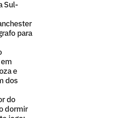
 Sul-
anchester
rafo para
o
e em
oza e
m dos
or do
ao dormir