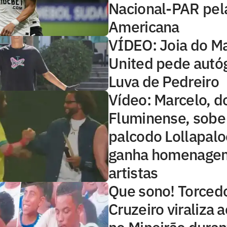
Nacional-PAR pela
Americana
VÍDEO: Joia do M
United pede autóg
Luva de Pedreiro
Vídeo: Marcelo, d
Fluminense, sob
palcodo Lollapalo
ganha homenage
artistas
Que sono! Torced
Cruzeiro viraliza 