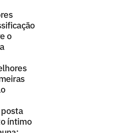
ores
sificação
e o
a
elhores
meiras
lo
 posta
o íntimo
auna;