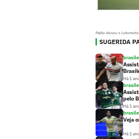
Pablo deixou o Lokomotiv
SUGERIDA PA
brasile
Assist
Brasil
Há 1 an
brasile
Assist
pelo B
Há 1 an
brasile
Veja o
Há 1 an