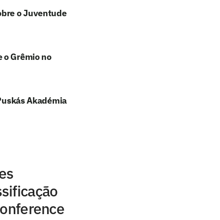
sobre o Juventude
e o Grêmio no
e Puskás Akadémia
res
sificação
Conference