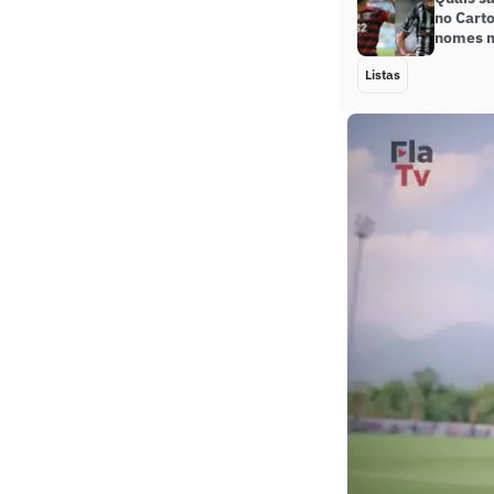
no Cart
nomes m
Listas