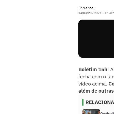
Por
Lance!
14/03/2022
15:15
•
Atuali
Boletim 15h
: 
fecha com o ta
vídeo acima.
Co
além de outras
RELACION
Quais s