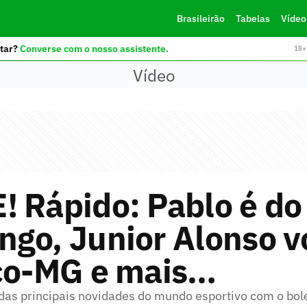
Brasileirão
Tabelas
Vídeo
tar?
Converse com o nosso assistente.
18+ 
Vídeo
 Rápido: Pablo é do
go, Junior Alonso v
ico-MG e mais…
 das principais novidades do mundo esportivo com o bol