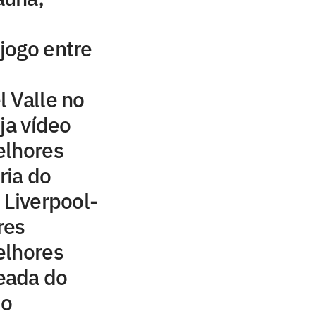
 jogo entre
 Valle no
ja vídeo
elhores
ria do
 Liverpool-
res
elhores
eada do
 o