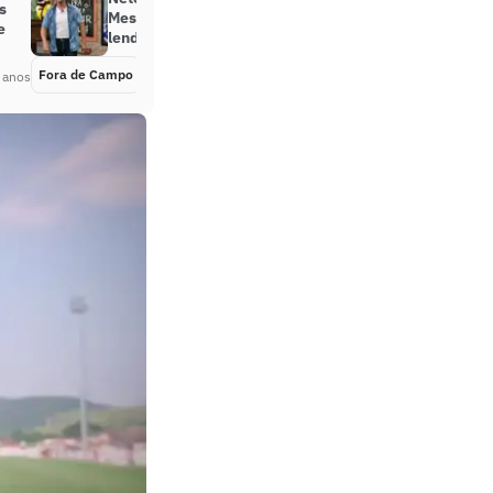
s
Messi e Neymar: ‘Não pode vaiar
e
lenda? Nós acabamos com o Zico’
Fora de Campo
Há 4 anos
 anos