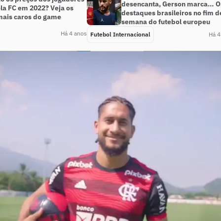
desencanta, Gerson marca… O
ola FC em 2022? Veja os
destaques brasileiros no fim d
ais caros do game
semana do futebol europeu
Há 4 anos
Futebol Internacional
Há 4