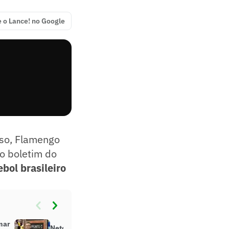
e o Lance! no Google
nso, Flamengo
o boletim do
ebol brasileiro
mar
Neto concorda com críticas para