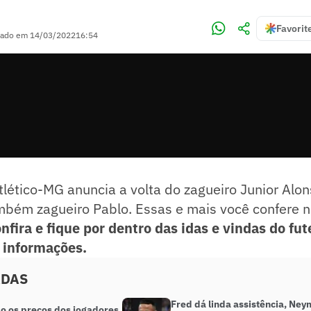
Favorit
zado em
14/03/2022
16:54
Atlético-MG anuncia a volta do zagueiro Junior Alo
mbém zagueiro Pablo. Essas e mais você confere n
nfira e fique por dentro das idas e vindas do fut
 informações.
ADAS
Fred dá linda assistência, Ney
ão os preços dos jogadores