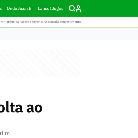
s
Onde Assistir
Lance! Jogos
Ministério da Fazenda adverte: Aposta não é investimento
olta ao
etim