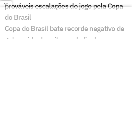
prováveis escalações do jogo pela Copa
do Brasil
Copa do Brasil bate recorde negativo de
gols na ida das oitavas de final
Quem avança para as quartas de final
da Copa do Brasil? Vote
Conheça Andrey Fernandes, destaque
do sub-20 do Vasco
Vasco x Fluminense lidera audiência na
Copa do Brasil
Vasco treina com foco na decisão contra
o Fluminense pela Copa do Brasil