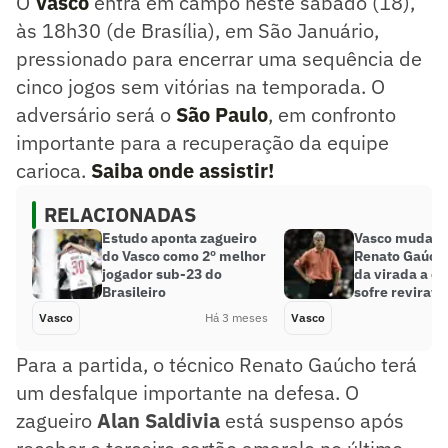
O
Vasco
entra em campo neste sábado (18),
às 18h30 (de Brasília), em São Januário,
pressionado para encerrar uma sequência de
cinco jogos sem vitórias na temporada. O
adversário será o
São Paulo
, em confronto
importante para a recuperação da equipe
carioca.
Saiba onde assistir!
RELACIONADAS
Estudo aponta zagueiro
Vasco muda ro
do Vasco como 2º melhor
Renato Gaúcho
jogador sub-23 do
da virada a e
Brasileiro
sofre reviravo
Vasco
Há 3 meses
Vasco
Para a partida, o técnico Renato Gaúcho terá
um desfalque importante na defesa. O
zagueiro
Alan Saldivia
está suspenso após