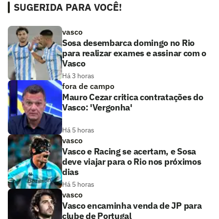
SUGERIDA PARA VOCÊ!
vasco
Sosa desembarca domingo no Rio
para realizar exames e assinar com o
Vasco
Há 3 horas
fora de campo
Mauro Cezar critica contratações do
Vasco: 'Vergonha'
Há 5 horas
vasco
Vasco e Racing se acertam, e Sosa
deve viajar para o Rio nos próximos
dias
Há 5 horas
vasco
Vasco encaminha venda de JP para
clube de Portugal