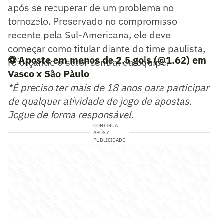
após se recuperar de um problema no
tornozelo. Preservado no compromisso
recente pela Sul-Americana, ele deve
começar como titular diante do time paulista,
⚽ Aposte em menos de 2.5 gols (@1.62) em
reforçando o setor central da equipe.
Vasco x São Pàulo
*É preciso ter mais de 18 anos para participar
de qualquer atividade de jogo de apostas.
Jogue de forma responsável.
CONTINUA
APÓS A
PUBLICIDADE