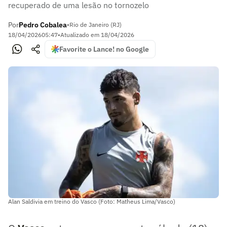
recuperado de uma lesão no tornozelo
Por
Pedro Cobalea
•
Rio de Janeiro (RJ)
18/04/2026
05:47
•
Atualizado em
18/04/2026
Favorite o Lance! no Google
Alan Saldivia em treino do Vasco (Foto: Matheus Lima/Vasco)