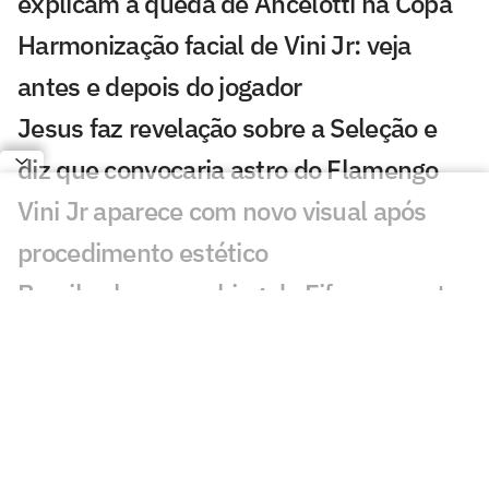
explicam a queda de Ancelotti na Copa
Harmonização facial de Vini Jr: veja
antes e depois do jogador
Jesus faz revelação sobre a Seleção e
diz que convocaria astro do Flamengo
Vini Jr aparece com novo visual após
procedimento estético
Brasil sobe no ranking da Fifa e encosta
nos líderes após Copa; confira
Nosso fracasso na Copa começa com a
falta de uma estratégia para o produto
futebol