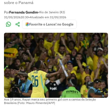
sobre o Panamá
Por
Fernanda Gondim
•
Rio de Janeiro (RJ)
31/05/2026
20:30
•
Atualizado em
31/05/2026
Favorite o Lance! no Google
Aos 19 anos, Rayan marca seu primeiro gol com a camisa da Seleção
Brasileira (Foto: Mauro Pimentel/AFP)