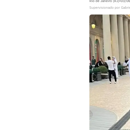
Rio de Janeiro (RJ)
•
03/0
Supervisionado
por
Gabri