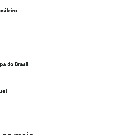
sileiro
pa do Brasil
uel