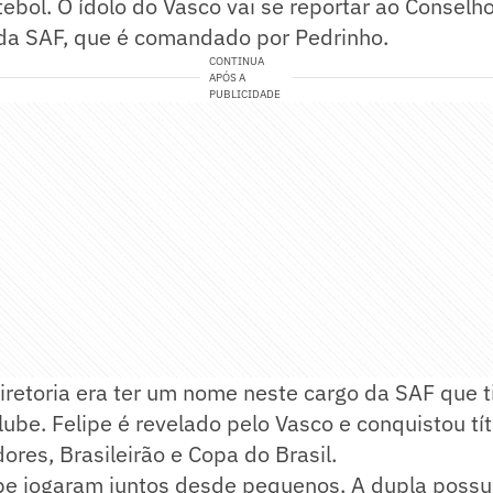
tebol. O ídolo do Vasco vai se reportar ao Conselh
da SAF, que é comandado por Pedrinho.
CONTINUA
APÓS A
PUBLICIDADE
iretoria era ter um nome neste cargo da SAF que t
lube. Felipe é revelado pelo Vasco e conquistou tí
ores, Brasileirão e Copa do Brasil.
ipe jogaram juntos desde pequenos. A dupla poss