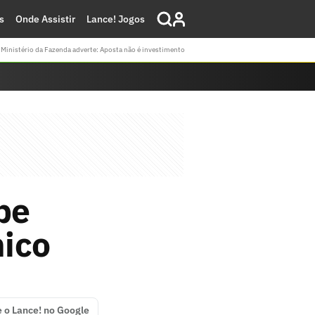
s
Onde Assistir
Lance! Jogos
Ministério da Fazenda adverte: Aposta não é investimento
pe
nico
e o Lance! no Google