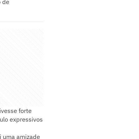
o de
ivesse forte
tulo expressivos
ui uma amizade