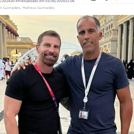
6/2024
20:49
•
Atualizado em
03/06/2024
21:06
el Guimarães
,
Matheus Guimarães