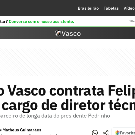
Brasileirão
Tabelas
Vídeo
tar?
Converse com o nosso assistente.
18+ 
Vasco
 Vasco contrata Feli
 cargo de diretor téc
parceiro de longa data do presidente Pedrinho
s
Matheus Guimarães
•
Favorit