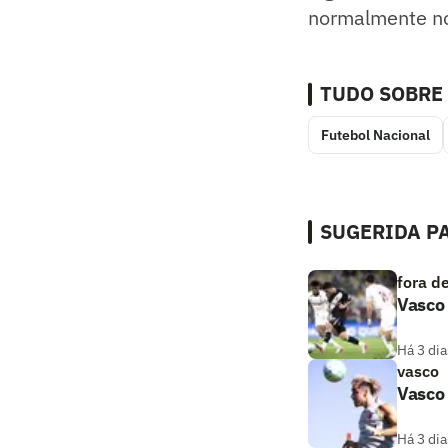
normalmente no
TUDO SOBRE
Futebol Nacional
SUGERIDA PA
fora d
Vasco 
Há 3 dia
vasco
Vasco 
Há 3 dia