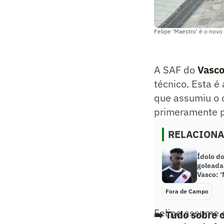
Felipe 'Maestro' é o novo
A SAF do
Vasc
técnico. Esta 
que assumiu o c
primeramente p
RELACION
Ídolo d
goleada
Vasco: ‘
Fora de Campo
Felipe assume o
➡️ Tudo sobre 