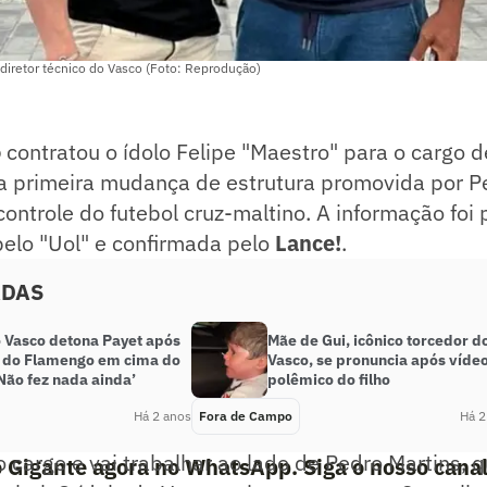
 diretor técnico do Vasco (Foto: Reprodução)
o
contratou o ídolo Felipe "Maestro" para o cargo d
é a primeira mudança de estrutura promovida por 
ontrole do futebol cruz-maltino. A informação foi
elo "Uol" e confirmada pelo
Lance!
.
ADAS
o Vasco detona Payet após
Mãe de Gui, icônico torcedor d
 do Flamengo em cima do
Vasco, se pronuncia após víde
Não fez nada ainda’
polêmico do filho
Há 2 anos
Fora de Campo
Há 2
 cargo e vai trabalhar ao lado de Pedro Martins, q
o Gigante agora no WhatsApp. Siga o nosso cana