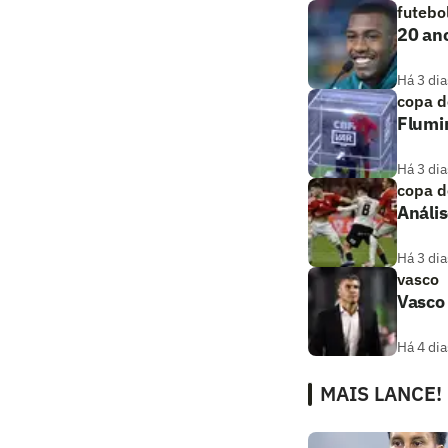
futebo
20 ano
Há 3 dia
copa d
Flumi
Há 3 dia
copa d
Anális
Há 3 dia
vasco
Vasco
Há 4 dia
MAIS LANCE!