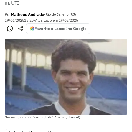
na UTI
Por
Matheus Andrade
•
Rio de Janeiro (RJ)
29/06/2025
15:20
•
Atualizado em
29/06/2025
Favorite o Lance! no Google
Geovani, ídolo do Vasco (Foto: Acervo / Lance!)