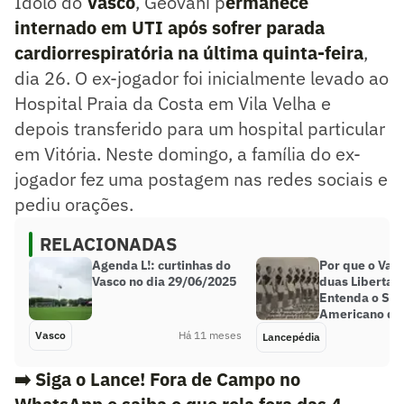
Ídolo do
Vasco
, Geovani p
ermanece
internado em UTI após sofrer parada
cardiorrespiratória na última quinta-feira
,
dia 26. O ex-jogador foi inicialmente levado ao
Hospital Praia da Costa em Vila Velha e
depois transferido para um hospital particular
em Vitória. Neste domingo, a família do ex-
jogador fez uma postagem nas redes sociais e
pediu orações.
RELACIONADAS
Agenda L!: curtinhas do
Por que o Vas
Vasco no dia 29/06/2025
duas Libertad
Entenda o Sul
Americano de
Vasco
Há 11 meses
Lancepédia
➡️ Siga o Lance! Fora de Campo no