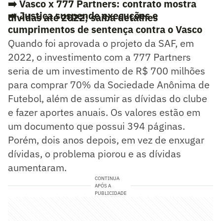
➡️
Vasco x 777 Partners: contrato mostra
➡️
Justiça suspende execuções e
dívidas até 2022; saiba detalhes
cumprimentos de sentença contra o Vasco
Quando foi aprovada o projeto da SAF, em
2022, o investimento com a 777 Partners
seria de um investimento de R$ 700 milhões
para comprar 70% da Sociedade Anônima de
Futebol, além de assumir as dívidas do clube
e fazer aportes anuais. Os valores estão em
um documento que possui 394 páginas.
Porém, dois anos depois, em vez de enxugar
dívidas, o problema piorou e as dívidas
aumentaram.
CONTINUA
APÓS A
PUBLICIDADE