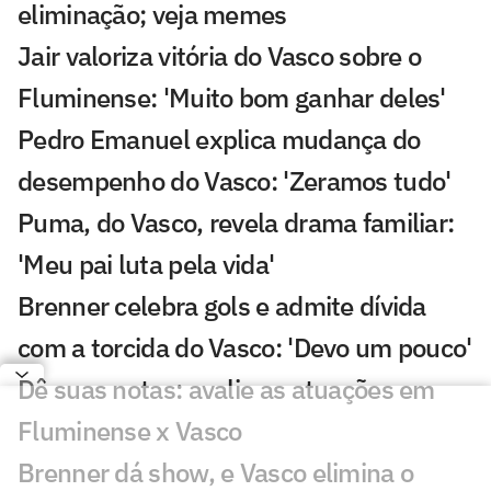
eliminação; veja memes
Jair valoriza vitória do Vasco sobre o
Fluminense: 'Muito bom ganhar deles'
Pedro Emanuel explica mudança do
desempenho do Vasco: 'Zeramos tudo'
Puma, do Vasco, revela drama familiar:
'Meu pai luta pela vida'
Brenner celebra gols e admite dívida
com a torcida do Vasco: 'Devo um pouco'
Dê suas notas: avalie as atuações em
Fluminense x Vasco
Brenner dá show, e Vasco elimina o