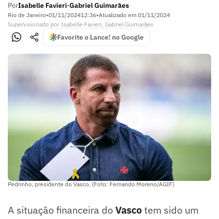
Por
Isabelle Favieri
Gabriel Guimarães
•
Rio de Janeiro
•
01/11/2024
12:36
•
Atualizado em
01/11/2024
Supervisionado
por
Isabelle Favieri
,
Gabriel Guimarães
Favorite o Lance! no Google
Pedrinho, presidente do Vasco. (Foto: Fernando Moreno/AGIF)
A situação financeira do
Vasco
tem sido um