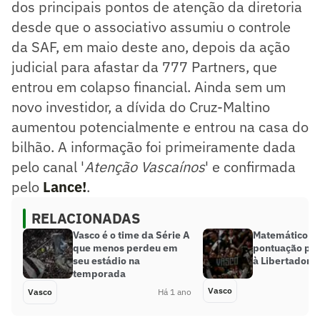
dos principais pontos de atenção da diretoria
desde que o associativo assumiu o controle
da SAF, em maio deste ano, depois da ação
judicial para afastar da 777 Partners, que
entrou em colapso financial. Ainda sem um
novo investidor, a dívida do Cruz-Maltino
aumentou potencialmente e entrou na casa do
bilhão. A informação foi primeiramente dada
pelo canal '
Atenção Vascaínos
' e confirmada
pelo
Lance!
.
RELACIONADAS
Vasco é o time da Série A
Matemático re
que menos perdeu em
pontuação par
seu estádio na
à Libertadore
temporada
Vasco
Vasco
Há 1 ano