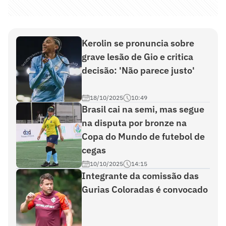
Kerolin se pronuncia sobre
grave lesão de Gio e critica
decisão: 'Não parece justo'
18/10/2025
10:49
Brasil cai na semi, mas segue
na disputa por bronze na
Copa do Mundo de futebol de
cegas
10/10/2025
14:15
Integrante da comissão das
Gurias Coloradas é convocado