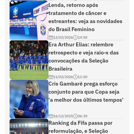
Lenda, retorno após
tratamento de câncer e
estreantes: veja as novidades
do Brasil Feminino
12/02/2026
14:50
Era Arthur Elias: relembre
retrospecto e veja raio-x das
convocações da Seleção
Brasileira
11/02/2026
11:00
Cris Gambaré prega esforço
conjunto para que Copa seja
'a melhor dos últimos tempos'
16/12/2025
06:30
Ranking da Fifa passa por
reformulação, e Seleção