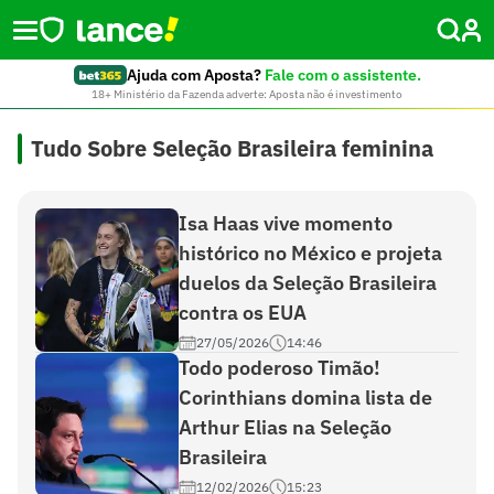
Ajuda com Aposta?
Fale com o assistente.
18+ Ministério da Fazenda adverte: Aposta não é investimento
Tudo Sobre Seleção Brasileira feminina
Isa Haas vive momento
histórico no México e projeta
duelos da Seleção Brasileira
contra os EUA
27/05/2026
14:46
Todo poderoso Timão!
Corinthians domina lista de
Arthur Elias na Seleção
Brasileira
12/02/2026
15:23