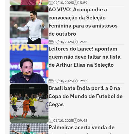
09/10/2025
15:59
AO VIVO: Acompanhe a
convocação da Seleção
Feminina para os amistosos
de outubro
09/10/2025
12:35
Leitores do Lance! apontam
quem não deve faltar na lista
de Arthur Elias na Seleção
09/10/2025
12:13
Brasil bate Índia por 1 a 0 na
Copa do Mundo de Futebol de
Cegas
06/10/2025
09:48
Palmeiras acerta venda de