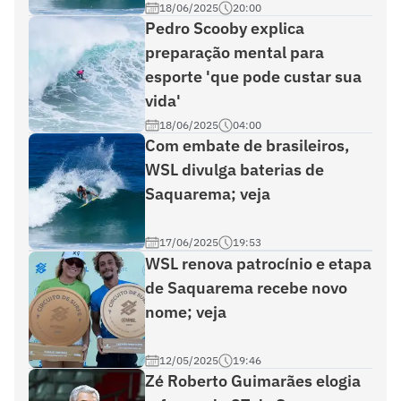
18/06/2025
20:00
Pedro Scooby explica
preparação mental para
esporte 'que pode custar sua
vida'
18/06/2025
04:00
Com embate de brasileiros,
WSL divulga baterias de
Saquarema; veja
17/06/2025
19:53
WSL renova patrocínio e etapa
de Saquarema recebe novo
nome; veja
12/05/2025
19:46
Zé Roberto Guimarães elogia