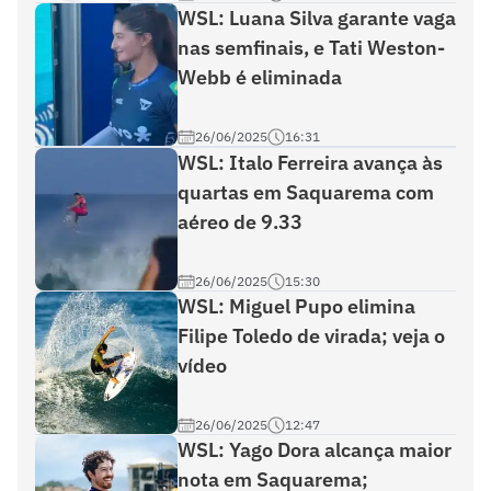
WSL: Luana Silva garante vaga
nas semfinais, e Tati Weston-
Webb é eliminada
26/06/2025
16:31
WSL: Italo Ferreira avança às
quartas em Saquarema com
aéreo de 9.33
26/06/2025
15:30
WSL: Miguel Pupo elimina
Filipe Toledo de virada; veja o
vídeo
26/06/2025
12:47
WSL: Yago Dora alcança maior
nota em Saquarema;