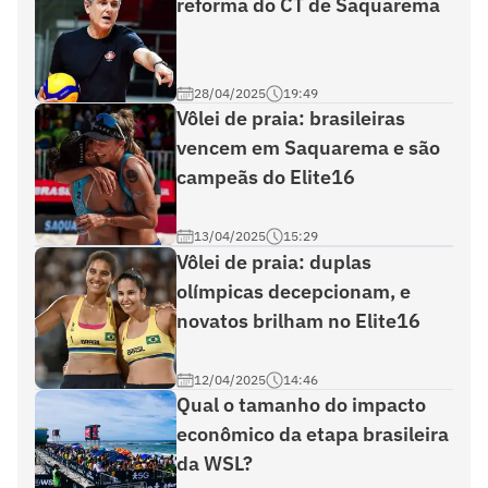
reforma do CT de Saquarema
28/04/2025
19:49
Vôlei de praia: brasileiras
vencem em Saquarema e são
campeãs do Elite16
13/04/2025
15:29
Vôlei de praia: duplas
olímpicas decepcionam, e
novatos brilham no Elite16
12/04/2025
14:46
Qual o tamanho do impacto
econômico da etapa brasileira
da WSL?