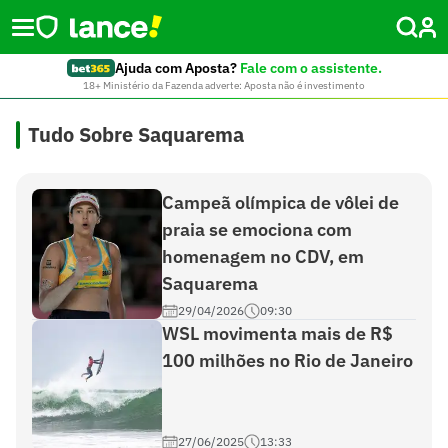
Ajuda com Aposta?
Fale com o assistente.
18+ Ministério da Fazenda adverte: Aposta não é investimento
Tudo Sobre Saquarema
Campeã olímpica de vôlei de
praia se emociona com
homenagem no CDV, em
Saquarema
29/04/2026
09:30
WSL movimenta mais de R$
100 milhões no Rio de Janeiro
27/06/2025
13:33