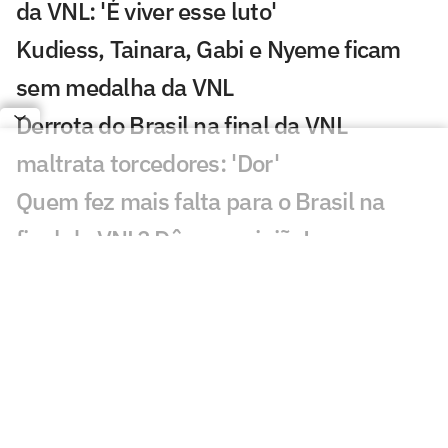
da VNL: 'É viver esse luto'
Kudiess, Tainara, Gabi e Nyeme ficam
sem medalha da VNL
Derrota do Brasil na final da VNL
maltrata torcedores: 'Dor'
Quem fez mais falta para o Brasil na
final da VNL? Dê sua opinião!
Brasil coloca quatro jogadoras entre os
destaques estatísticos da VNL
Vargas ganha MVP e completa seleção
da VNL 2026 ao lado de Julia Kudiess
Brasil leva 'bolada' milionária pelo vice