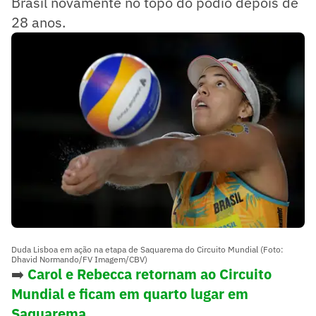
Brasil novamente no topo do pódio depois de
28 anos.
Duda Lisboa em ação na etapa de Saquarema do Circuito Mundial (Foto:
Dhavid Normando/FV Imagem/CBV)
➡️
Carol e Rebecca retornam ao Circuito
Mundial e ficam em quarto lugar em
Saquarema