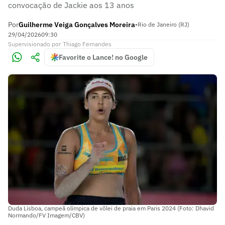
convocação de Jackie aos 13 anos
Por
Guilherme Veiga Gonçalves Moreira
•
Rio de Janeiro (RJ)
29/04/2026
09:30
Supervisionado
por
Thiago Fernandes
Favorite o Lance! no Google
Duda Lisboa, campeã olímpica de vôlei de praia em Paris 2024 (Foto: Dhavid
Normando/FV Imagem/CBV)