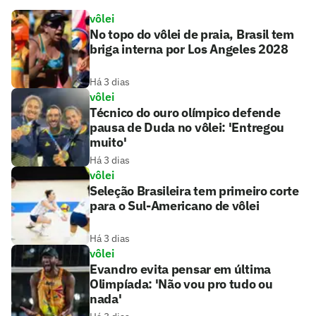
vôlei
No topo do vôlei de praia, Brasil tem
briga interna por Los Angeles 2028
Há 3 dias
vôlei
Técnico do ouro olímpico defende
pausa de Duda no vôlei: 'Entregou
muito'
Há 3 dias
vôlei
Seleção Brasileira tem primeiro corte
para o Sul-Americano de vôlei
Há 3 dias
vôlei
Evandro evita pensar em última
Olimpíada: 'Não vou pro tudo ou
nada'