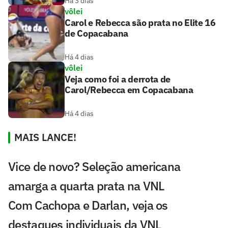
Há 3 dias
vôlei
Carol e Rebecca são prata no Elite 16
de Copacabana
Há 4 dias
vôlei
Veja como foi a derrota de
Carol/Rebecca em Copacabana
Há 4 dias
MAIS LANCE!
Vice de novo? Seleção americana
amarga a quarta prata na VNL
Com Cachopa e Darlan, veja os
destaques individuais da VNL