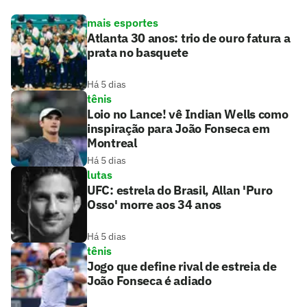
mais esportes
Atlanta 30 anos: trio de ouro fatura a
prata no basquete
Há 5 dias
tênis
Loio no Lance! vê Indian Wells como
inspiração para João Fonseca em
Montreal
Há 5 dias
lutas
UFC: estrela do Brasil, Allan 'Puro
Osso' morre aos 34 anos
Há 5 dias
tênis
Jogo que define rival de estreia de
João Fonseca é adiado