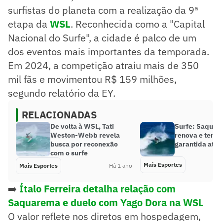
surfistas do planeta com a realização da 9ª
etapa da
WSL
. Reconhecida como a "Capital
Nacional do Surfe", a cidade é palco de um
dos eventos mais importantes da temporada.
Em 2024, a competição atraiu mais de 350
mil fãs e movimentou R$ 159 milhões,
segundo relatório da EY.
RELACIONADAS
De volta à WSL, Tati
Surfe: Saqua
Weston-Webb revela
renova e tem
busca por reconexão
garantida até
com o surfe
Mais Esportes
Mais Esportes
Há 1 ano
➡️
Ítalo Ferreira detalha relação com
Saquarema e duelo com Yago Dora na WSL
O valor reflete nos diretos em hospedagem,