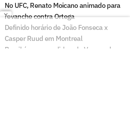
No UFC, Renato Moicano animado para
revanche contra Ortega
Definido horário de João Fonseca x
Casper Ruud em Montreal
Brasil é surpreendido pela Venezuela e
deixa escapar vaga na AmeriCup
feminina
Exclusivo: pai de Bortoleto revela
bastidores de dupla na Audi e futuro na
F1
O resgate da primeira medalha
paralímpica do Brasil, 50 anos depois