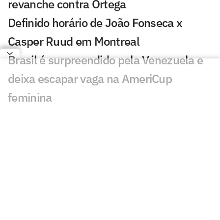
revanche contra Ortega
Definido horário de João Fonseca x
Casper Ruud em Montreal
Brasil é surpreendido pela Venezuela e
deixa escapar vaga na AmeriCup
feminina
Exclusivo: pai de Bortoleto revela
bastidores de dupla na Audi e futuro na
F1
O resgate da primeira medalha
paralímpica do Brasil, 50 anos depois
Minas apresenta novo técnico e