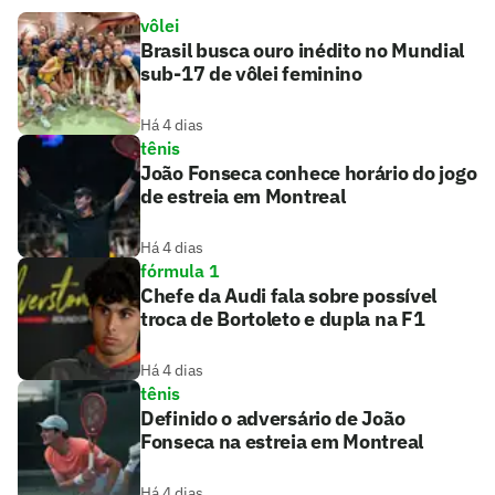
vôlei
Brasil busca ouro inédito no Mundial
sub-17 de vôlei feminino
Há 4 dias
tênis
João Fonseca conhece horário do jogo
de estreia em Montreal
Há 4 dias
fórmula 1
Chefe da Audi fala sobre possível
troca de Bortoleto e dupla na F1
Há 4 dias
tênis
Definido o adversário de João
Fonseca na estreia em Montreal
Há 4 dias