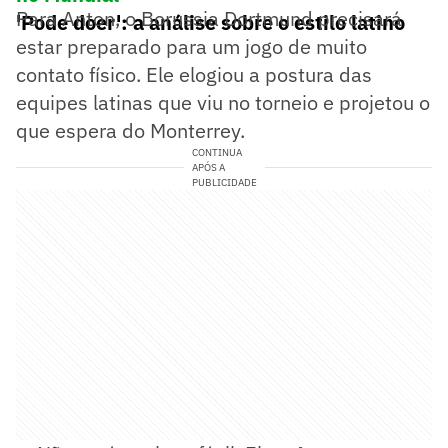
Para Anton, o Borussia Dortmund precisará
'Pode doer': a análise sobre o estilo latino
estar preparado para um jogo de muito
contato físico. Ele elogiou a postura das
equipes latinas que viu no torneio e projetou o
que espera do Monterrey.
CONTINUA
APÓS A
PUBLICIDADE