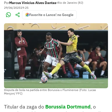
Por
Marcus Vinicius Alves Dantas
•
Rio de Janeiro (RJ)
29/06/2025
19:25
Favorite o Lance! no Google
Disputa de bola na partida entre Borussia x Fluminense (Foto: Lucas
Merçon/ FFC)
Titular da zaga do
Borussia Dortmund
, o