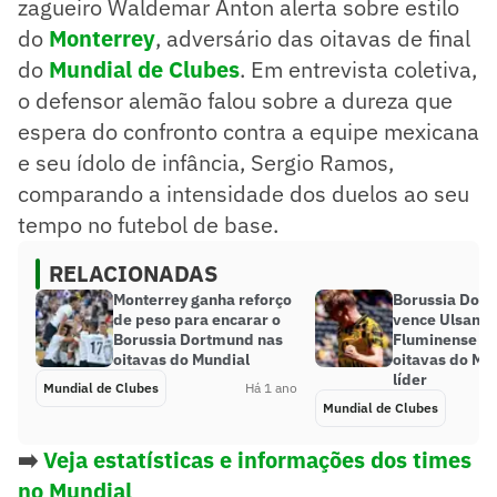
zagueiro Waldemar Anton alerta sobre estilo
do
Monterrey
, adversário das oitavas de final
do
Mundial de Clubes
. Em entrevista coletiva,
o defensor alemão falou sobre a dureza que
espera do confronto contra a equipe mexicana
e seu ídolo de infância, Sergio Ramos,
comparando a intensidade dos duelos ao seu
tempo no futebol de base.
RELACIONADAS
Monterrey ganha reforço
Borussia Dor
de peso para encarar o
vence Ulsan, 
Borussia Dortmund nas
Fluminense e 
oitavas do Mundial
oitavas do Mu
líder
Mundial de Clubes
Há 1 ano
Mundial de Clubes
➡️
Veja estatísticas e informações dos times
no Mundial