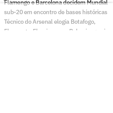
Flamengo e Barcelona decidem Mundial
sub-20 em encontro de bases históricas
Técnico do Arsenal elogia Botafogo,
Flamengo, Fluminense e Palmeiras; veja
José Mourinho revela ter torcido para
brasileiro no Mundial
Coritiba acerta com atacante que
disputou o Mundial de Clubes
Jornal europeu crava crise de time após
o Mundial de Clubes: 'O pior da história'
Chelsea anuncia primeiro reforço após
título do Mundial de Clubes