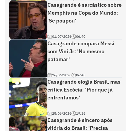
Casagrande é sarcástico sobre
Memphis na Copa do Mundo:
'Se poupou'
01/07/2026
06:40
Casagrande compara Messi
com Vini Jr: 'No mesmo
patamar'
26/06/2026
06:40
Casagrande elogia Brasil, mas
critica Escócia: 'Pior que já
enfrentamos'
25/06/2026
19:16
Casagrande é sincero após
vitória do Brasil: 'Precisa