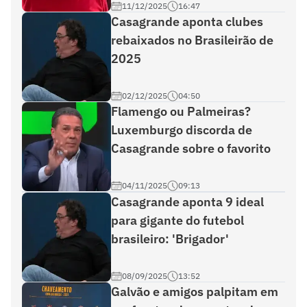
11/12/2025
16:47
Casagrande aponta clubes
rebaixados no Brasileirão de
2025
02/12/2025
04:50
Flamengo ou Palmeiras?
Luxemburgo discorda de
Casagrande sobre o favorito
04/11/2025
09:13
Casagrande aponta 9 ideal
para gigante do futebol
brasileiro: 'Brigador'
08/09/2025
13:52
Galvão e amigos palpitam em