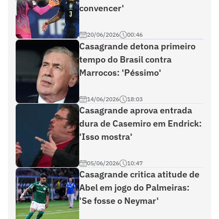
convencer'
20/06/2026
00:46
Casagrande detona primeiro
tempo do Brasil contra
Marrocos: 'Péssimo'
14/06/2026
18:03
Casagrande aprova entrada
dura de Casemiro em Endrick:
'Isso mostra'
05/06/2026
10:47
Casagrande critica atitude de
Abel em jogo do Palmeiras:
'Se fosse o Neymar'