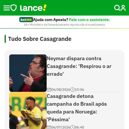
Ajuda com Aposta?
Fale com o assistente.
18+ Ministério da Fazenda adverte: Aposta não é investimento
Tudo Sobre Casagrande
Neymar dispara contra
Casagrande: 'Respirou o ar
errado'
06/08/2026
15:06
Casagrande detona
campanha do Brasil após
queda para Noruega:
'Péssima'
06/07/2026
06:40