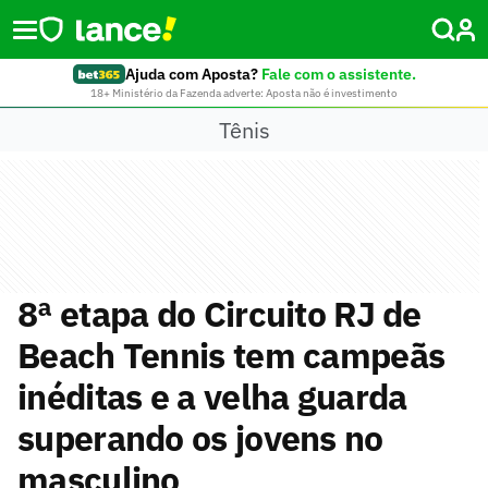
Ajuda com Aposta?
Fale com o assistente.
18+ Ministério da Fazenda adverte: Aposta não é investimento
Tênis
8ª etapa do Circuito RJ de
Beach Tennis tem campeãs
inéditas e a velha guarda
superando os jovens no
masculino