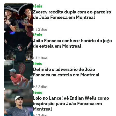
tênis
Zverev reedita dupla com ex-parceiro
de João Fonseca em Montreal
Há 2 dias
tênis
João Fonseca conhece horário do jogo
de estreia em Montreal
Há 2 dias
tênis
Definido o adversário de João
Fonseca na estreia em Montreal
Há 2 dias
tênis
Loio no Lance! vê Indian Wells como
inspiração para João Fonseca em
Montreal
Há 3 dias