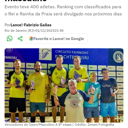
Evento teve 400 atletas. Ranking com classificados para
o Rei e Rainha da Praia será divulgado nos próximos dias
Por
Lance!
Fabrizio Gallas
•
Rio de Janeiro (RJ)
•
01/11/2023
15:48
Favorite o Lance! no Google
Vencedores do Open/Masculino A 8ª etapa / Crédito: Dream Fotografia