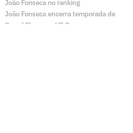
João Fonseca no ranking
João Fonseca encerra temporada de
Grand Slams no US Open
João Fonseca fatura quarta maior
premiação do ano no UTS Rio
Jornalista faz alerta: 'João Fonseca está
muito longe de ganhar um Grand Slam'
Loio no Lance! vê Guto Miguel com
chance de estrear na Davis
Rivais de João Fonseca na Copa Davis
caem no ranking
WTA inicia testes de gênero para