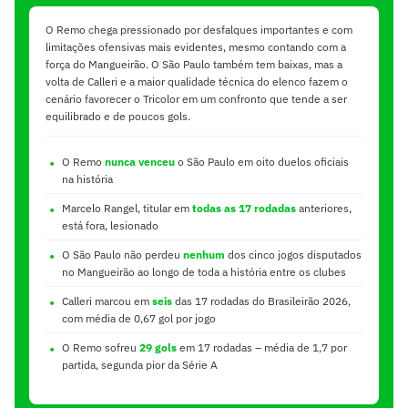
O Remo chega pressionado por desfalques importantes e com
limitações ofensivas mais evidentes, mesmo contando com a
força do Mangueirão. O São Paulo também tem baixas, mas a
volta de Calleri e a maior qualidade técnica do elenco fazem o
cenário favorecer o Tricolor em um confronto que tende a ser
equilibrado e de poucos gols.
O Remo
nunca venceu
o São Paulo em oito duelos oficiais
na história
Marcelo Rangel, titular em
todas as 17 rodadas
anteriores,
está fora, lesionado
O São Paulo não perdeu
nenhum
dos cinco jogos disputados
no Mangueirão ao longo de toda a história entre os clubes
Calleri marcou em
seis
das 17 rodadas do Brasileirão 2026,
com média de 0,67 gol por jogo
O Remo sofreu
29 gols
em 17 rodadas – média de 1,7 por
partida, segunda pior da Série A