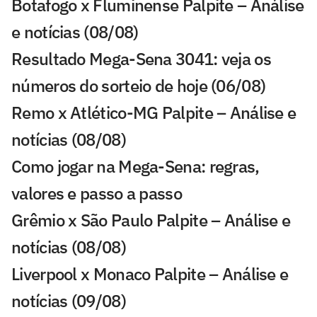
Botafogo x Fluminense Palpite – Análise
e notícias (08/08)
Resultado Mega-Sena 3041: veja os
números do sorteio de hoje (06/08)
Remo x Atlético-MG Palpite – Análise e
notícias (08/08)
Como jogar na Mega-Sena: regras,
valores e passo a passo
Grêmio x São Paulo Palpite – Análise e
notícias (08/08)
Liverpool x Monaco Palpite – Análise e
notícias (09/08)