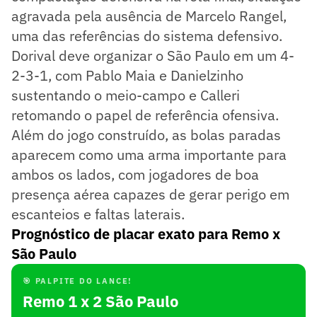
agravada pela ausência de Marcelo Rangel,
uma das referências do sistema defensivo.
Dorival deve organizar o São Paulo em um 4-
2-3-1, com Pablo Maia e Danielzinho
sustentando o meio-campo e Calleri
retomando o papel de referência ofensiva.
Além do jogo construído, as bolas paradas
aparecem como uma arma importante para
ambos os lados, com jogadores de boa
presença aérea capazes de gerar perigo em
escanteios e faltas laterais.
Prognóstico de placar exato para Remo x
São Paulo
🎯 PALPITE DO LANCE!
Remo 1 x 2 São Paulo