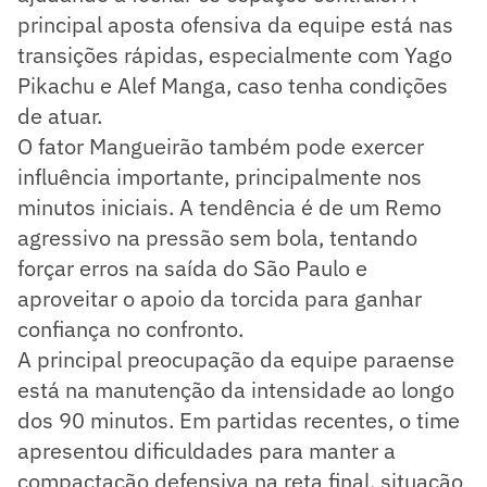
principal aposta ofensiva da equipe está nas
transições rápidas, especialmente com Yago
Pikachu e Alef Manga, caso tenha condições
de atuar.
O fator Mangueirão também pode exercer
influência importante, principalmente nos
minutos iniciais. A tendência é de um Remo
agressivo na pressão sem bola, tentando
forçar erros na saída do São Paulo e
aproveitar o apoio da torcida para ganhar
confiança no confronto.
A principal preocupação da equipe paraense
está na manutenção da intensidade ao longo
dos 90 minutos. Em partidas recentes, o time
apresentou dificuldades para manter a
compactação defensiva na reta final, situação