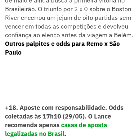
de maio e ainda busca a primeira vitória no
Brasileirão. O triunfo por 2 x 0 sobre o Boston
River encerrou um jejum de oito partidas sem
vencer em todas as competições e devolveu
confiança ao elenco antes da viagem a Belém.
Outros palpites e odds para Remo x São
Paulo
+18. Aposte com responsabilidade. Odds
coletadas às 17h10 (29/05). O Lance
recomenda apenas
casas de aposta
legalizadas no Brasil
.