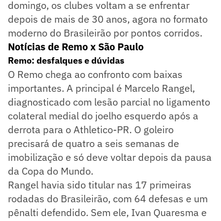
domingo, os clubes voltam a se enfrentar
depois de mais de 30 anos, agora no formato
moderno do Brasileirão por pontos corridos.
Notícias de Remo x São Paulo
Remo: desfalques e dúvidas
O Remo chega ao confronto com baixas
importantes. A principal é Marcelo Rangel,
diagnosticado com lesão parcial no ligamento
colateral medial do joelho esquerdo após a
derrota para o Athletico-PR. O goleiro
precisará de quatro a seis semanas de
imobilização e só deve voltar depois da pausa
da Copa do Mundo.
Rangel havia sido titular nas 17 primeiras
rodadas do Brasileirão, com 64 defesas e um
pênalti defendido. Sem ele, Ivan Quaresma e