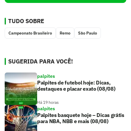
TUDO SOBRE
Campeonato Brasileiro
Remo
São Paulo
SUGERIDA PARA VOCÊ!
palpites
Palpites de futebol hoje: Dicas,
destaques e placar exato (08/08)
Há 19 horas
palpites
Palpites basquete hoje – Dicas grátis
para NBA, NBB e mais (08/08)