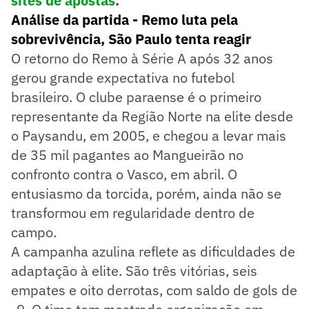
sites de apostas
.
Análise da partida - Remo luta pela
sobrevivência, São Paulo tenta reagir
O retorno do Remo à Série A após 32 anos
gerou grande expectativa no futebol
brasileiro. O clube paraense é o primeiro
representante da Região Norte na elite desde
o Paysandu, em 2005, e chegou a levar mais
de 35 mil pagantes ao Mangueirão no
confronto contra o Vasco, em abril. O
entusiasmo da torcida, porém, ainda não se
transformou em regularidade dentro de
campo.
A campanha azulina reflete as dificuldades de
adaptação à elite. São três vitórias, seis
empates e oito derrotas, com saldo de gols de