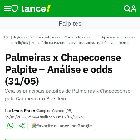
Palpites
18+ | Jogue com responsabilidade | Conteúdo comercial | Aplicam-se termos e
condições | Ministério da Fazenda adverte: Aposta não é investimento
Palmeiras x Chapecoense
Palpite – Análise e odds
(31/05)
Veja os principais palpites de Palmeiras x Chapecoense
pelo Campeonato Brasileiro
Por
Iesus Paulo
•
Campina Grande (PB)
29/05/2026
12:34
•
Atualizado em
07/07/2026
Favorite o Lance! no Google