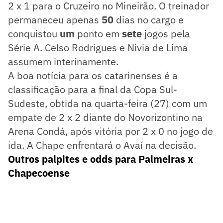
2 x 1 para o Cruzeiro no Mineirão. O treinador
permaneceu apenas
50
dias no cargo e
conquistou
um
ponto em
sete
jogos pela
Série A. Celso Rodrigues e Nivia de Lima
assumem interinamente.
A boa notícia para os catarinenses é a
classificação para a final da Copa Sul-
Sudeste, obtida na quarta-feira (27) com um
empate de 2 x 2 diante do Novorizontino na
Arena Condá, após vitória por 2 x 0 no jogo de
ida. A Chape enfrentará o Avaí na decisão.
Outros palpites e odds para Palmeiras x
Chapecoense