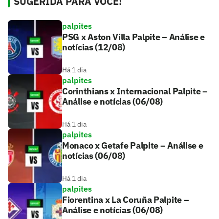
SUGERIDA PARA VOCÊ!
palpites
PSG x Aston Villa Palpite – Análise e
notícias (12/08)
Há 1 dia
palpites
Corinthians x Internacional Palpite –
Análise e notícias (06/08)
Há 1 dia
palpites
Monaco x Getafe Palpite – Análise e
notícias (06/08)
Há 1 dia
palpites
Fiorentina x La Coruña Palpite –
Análise e notícias (06/08)