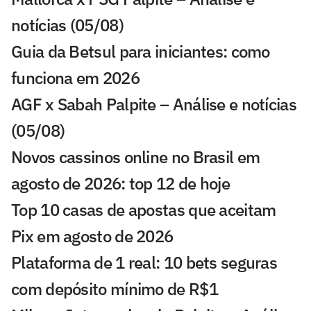
notícias (05/08)
Guia da Betsul para iniciantes: como
funciona em 2026
AGF x Sabah Palpite – Análise e notícias
(05/08)
Novos cassinos online no Brasil em
agosto de 2026: top 12 de hoje
Top 10 casas de apostas que aceitam
Pix em agosto de 2026
Plataforma de 1 real: 10 bets seguras
com depósito mínimo de R$1