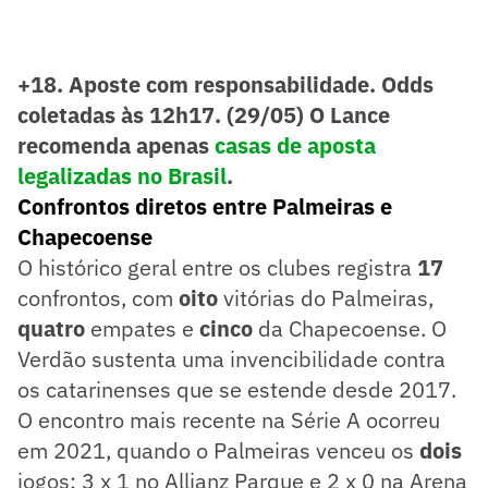
+18. Aposte com responsabilidade. Odds
coletadas às 12h17. (29/05) O Lance
recomenda apenas
casas de aposta
legalizadas no Brasil
.
Confrontos diretos entre Palmeiras e
Chapecoense
O histórico geral entre os clubes registra
17
confrontos, com
oito
vitórias do Palmeiras,
quatro
empates e
cinco
da Chapecoense. O
Verdão sustenta uma invencibilidade contra
os catarinenses que se estende desde 2017.
O encontro mais recente na Série A ocorreu
em 2021, quando o Palmeiras venceu os
dois
jogos: 3 x 1 no Allianz Parque e 2 x 0 na Arena