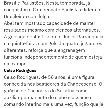
Brasil e Paulistões. Nesta temporada, já
conquistou o Campeonato Paulista e lidera o
Brasileirão com folga.
Abel tem mostrado capacidade de manter
resultados mesmo com elencos alternativos.
A goleada de 4 x 1 sobre o Junior Barranquilla
na quinta-feira, com gols de quatro jogadores
diferentes, reforça que a engrenagem
funciona independentemente de quem esteja
em campo.
Celso Rodrigues
Celso Rodrigues, de 56 anos, é uma figura
conhecida nos bastidores da Chapecoense. O
gaúcho de Cachoeira do Sul atua como
auxiliar permanente do clube e assume o
comando interino mais uma vez, função que já