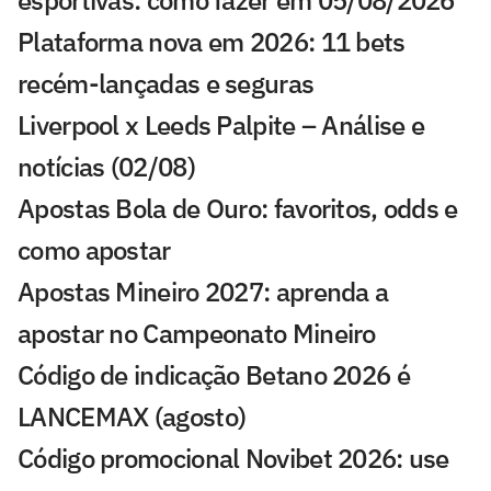
esportivas: como fazer em 05/08/2026
Plataforma nova em 2026: 11 bets
recém-lançadas e seguras
Liverpool x Leeds Palpite – Análise e
notícias (02/08)
Apostas Bola de Ouro: favoritos, odds e
como apostar
Apostas Mineiro 2027: aprenda a
apostar no Campeonato Mineiro
Código de indicação Betano 2026 é
LANCEMAX (agosto)
Código promocional Novibet 2026: use