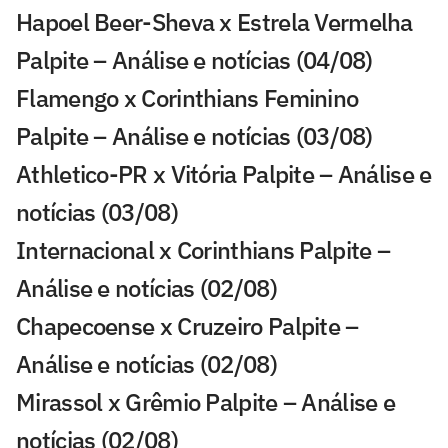
Hapoel Beer-Sheva x Estrela Vermelha
Palpite – Análise e notícias (04/08)
Flamengo x Corinthians Feminino
Palpite – Análise e notícias (03/08)
Athletico-PR x Vitória Palpite – Análise e
notícias (03/08)
Internacional x Corinthians Palpite –
Análise e notícias (02/08)
Chapecoense x Cruzeiro Palpite –
Análise e notícias (02/08)
Mirassol x Grêmio Palpite – Análise e
notícias (02/08)