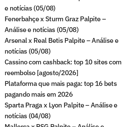
e notícias (05/08)
Fenerbahçe x Sturm Graz Palpite –
Análise e notícias (05/08)
Arsenal x Real Betis Palpite – Análise e
notícias (05/08)
Cassino com cashback: top 10 sites com
reembolso [agosto/2026]
Plataforma que mais paga: top 16 bets
pagando mais em 2026
Sparta Praga x Lyon Palpite – Análise e
notícias (04/08)
Mallorca x PSG Palpite – Análise e