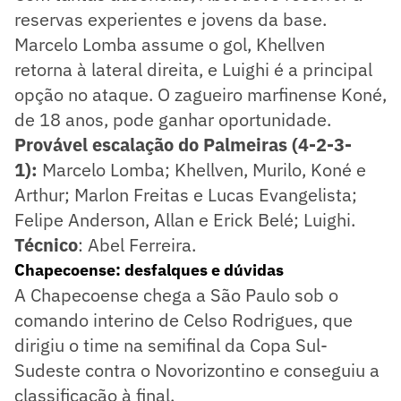
reservas experientes e jovens da base.
Marcelo Lomba assume o gol, Khellven
retorna à lateral direita, e Luighi é a principal
opção no ataque. O zagueiro marfinense Koné,
de 18 anos, pode ganhar oportunidade.
Provável escalação do Palmeiras (4-2-3-
1):
Marcelo Lomba; Khellven, Murilo, Koné e
Arthur; Marlon Freitas e Lucas Evangelista;
Felipe Anderson, Allan e Erick Belé; Luighi.
Técnico
: Abel Ferreira.
Chapecoense: desfalques e dúvidas
A Chapecoense chega a São Paulo sob o
comando interino de Celso Rodrigues, que
dirigiu o time na semifinal da Copa Sul-
Sudeste contra o Novorizontino e conseguiu a
classificação à final.