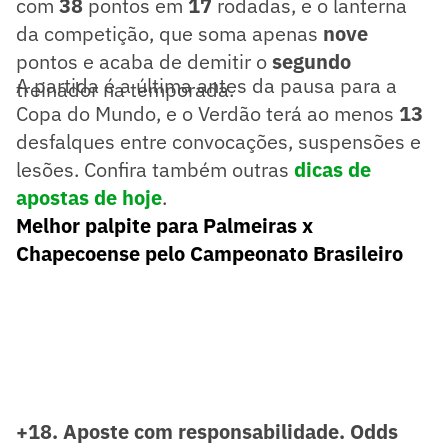
com
38
pontos em
17
rodadas, e o lanterna
da competição, que soma apenas
nove
pontos e acaba de demitir o
segundo
A partida é a última antes da pausa para a
treinador na temporada.
Copa do Mundo, e o Verdão terá ao menos
13
desfalques entre convocações, suspensões e
lesões. Confira também outras
dicas de
apostas de hoje
.
Melhor palpite para Palmeiras x
Chapecoense pelo Campeonato Brasileiro
+18. Aposte com responsabilidade. Odds