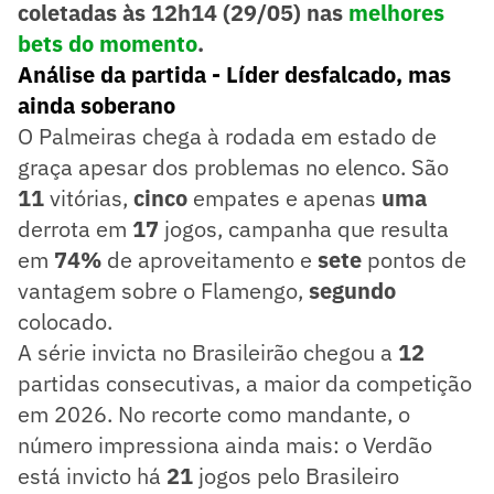
coletadas às 12h14 (29/05) nas
melhores
bets do momento
.
Análise da partida - Líder desfalcado, mas
ainda soberano
O Palmeiras chega à rodada em estado de
graça apesar dos problemas no elenco. São
11
vitórias,
cinco
empates e apenas
uma
derrota em
17
jogos, campanha que resulta
em
74%
de aproveitamento e
sete
pontos de
vantagem sobre o Flamengo,
segundo
colocado.
A série invicta no Brasileirão chegou a
12
partidas consecutivas, a maior da competição
em 2026. No recorte como mandante, o
número impressiona ainda mais: o Verdão
está invicto há
21
jogos pelo Brasileiro