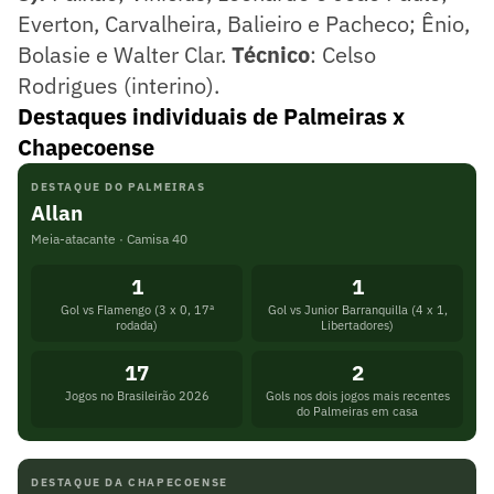
Everton, Carvalheira, Balieiro e Pacheco; Ênio,
Bolasie e Walter Clar.
Técnico
: Celso
Rodrigues (interino).
Destaques individuais de Palmeiras x
Chapecoense
DESTAQUE DO PALMEIRAS
Allan
Meia-atacante · Camisa 40
1
1
Gol vs Flamengo (3 x 0, 17ª
Gol vs Junior Barranquilla (4 x 1,
rodada)
Libertadores)
17
2
Jogos no Brasileirão 2026
Gols nos dois jogos mais recentes
do Palmeiras em casa
DESTAQUE DA CHAPECOENSE