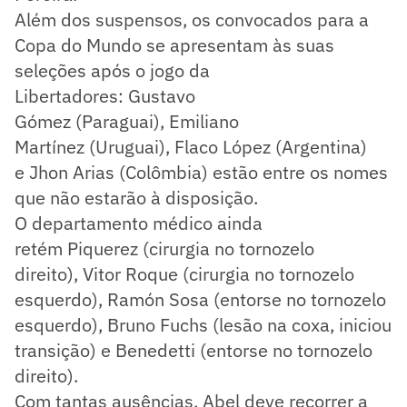
Além dos suspensos, os convocados para a
Copa do Mundo se apresentam às suas
seleções após o jogo da
Libertadores: Gustavo
Gómez (Paraguai), Emiliano
Martínez (Uruguai), Flaco López (Argentina)
e Jhon Arias (Colômbia) estão entre os nomes
que não estarão à disposição.
O departamento médico ainda
retém Piquerez (cirurgia no tornozelo
direito), Vitor Roque (cirurgia no tornozelo
esquerdo), Ramón Sosa (entorse no tornozelo
esquerdo), Bruno Fuchs (lesão na coxa, iniciou
transição) e Benedetti (entorse no tornozelo
direito).
Com tantas ausências, Abel deve recorrer a