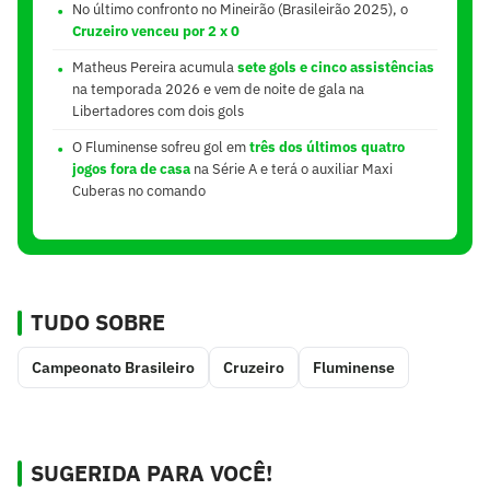
No último confronto no Mineirão (Brasileirão 2025), o
Cruzeiro venceu por 2 x 0
Matheus Pereira acumula
sete gols e cinco assistências
na temporada 2026 e vem de noite de gala na
Libertadores com dois gols
O Fluminense sofreu gol em
três dos últimos quatro
jogos fora de casa
na Série A e terá o auxiliar Maxi
Cuberas no comando
TUDO SOBRE
Campeonato Brasileiro
Cruzeiro
Fluminense
SUGERIDA PARA VOCÊ!