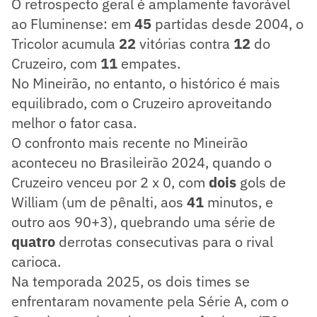
O retrospecto geral é amplamente favorável
ao Fluminense: em
45
partidas desde 2004, o
Tricolor acumula
22
vitórias contra
12
do
Cruzeiro, com
11
empates.
No Mineirão, no entanto, o histórico é mais
equilibrado, com o Cruzeiro aproveitando
melhor o fator casa.
O confronto mais recente no Mineirão
aconteceu no Brasileirão 2024, quando o
Cruzeiro venceu por 2 x 0, com
dois
gols de
William (um de pênalti, aos
41
minutos, e
outro aos 90+3), quebrando uma série de
quatro
derrotas consecutivas para o rival
carioca.
Na temporada 2025, os dois times se
enfrentaram novamente pela Série A, com o