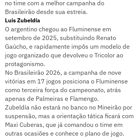
no time com a melhor campanha do
Brasileirão desde sua estreia.
Luis Zubeldía
O argentino chegou ao Fluminense em
setembro de 2025, substituindo Renato
Gaúcho, e rapidamente impôs um modelo de
jogo organizado que devolveu o Tricolor ao
protagonismo.
No Brasileirão 2026, a campanha de nove
vitórias em 17 jogos posiciona o Fluminense
como terceira força do campeonato, atrás
apenas de Palmeiras e Flamengo.
Zubeldía não estará no banco no Mineirão por
suspensão, mas a orientação tática ficará com
Maxi Cuberas, que já comandou o time em
outras ocasiões e conhece o plano de jogo.