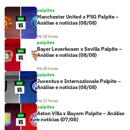
palpites
Manchester United x PSG Palpite –
Análise e notícias (08/08)
Há 18 horas
palpites
Bayer Leverkusen x Sevilla Palpite –
Análise e notícias (08/08)
Há 20 horas
palpites
Juventus e Internazionale Palpite –
Análise e notícias (08/08)
Há 21 horas
palpites
Aston Villa x Bayern Palpite – Análise
e notícias (07/08)