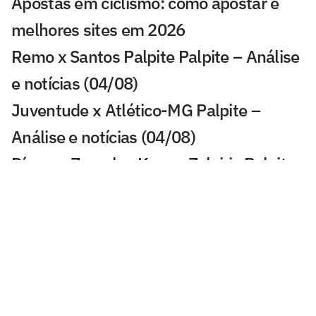
Apostas em ciclismo: como apostar e
melhores sites em 2026
Remo x Santos Palpite Palpite – Análise
e notícias (04/08)
Juventude x Atlético-MG Palpite –
Análise e notícias (04/08)
Dínamo Zagreb x Kauno Zalgiris Palpite
– Análise e notícias (04/08)
Mjallby x Slovan Bratislava Palpite –
Análise e notícias (04/08)
Olympiacos x NEC Palpite – Análise e
notícias (04/08)