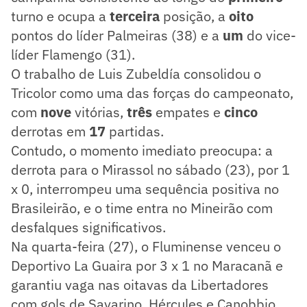
turno e ocupa a
terceira
posição, a
oito
pontos do líder Palmeiras (38) e a
um
do vice-
líder Flamengo (31).
O trabalho de Luis Zubeldía consolidou o
Tricolor como uma das forças do campeonato,
com
nove
vitórias,
três
empates e
cinco
derrotas em
17
partidas.
Contudo, o momento imediato preocupa: a
derrota para o Mirassol no sábado (23), por 1
x 0, interrompeu uma sequência positiva no
Brasileirão, e o time entra no Mineirão com
desfalques significativos.
Na quarta-feira (27), o Fluminense venceu o
Deportivo La Guaira por 3 x 1 no Maracanã e
garantiu vaga nas oitavas da Libertadores
com gols de Savarino, Hércules e Canobbio,