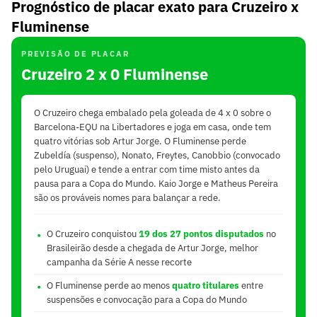
Prognóstico de placar exato para Cruzeiro x
Fluminense
PREVISÃO DE PLACAR
Cruzeiro 2 x 0 Fluminense
O Cruzeiro chega embalado pela goleada de 4 x 0 sobre o
Barcelona-EQU na Libertadores e joga em casa, onde tem
quatro vitórias sob Artur Jorge. O Fluminense perde
Zubeldía (suspenso), Nonato, Freytes, Canobbio (convocado
pelo Uruguai) e tende a entrar com time misto antes da
pausa para a Copa do Mundo. Kaio Jorge e Matheus Pereira
são os prováveis nomes para balançar a rede.
O Cruzeiro conquistou
19 dos 27 pontos disputados
no
Brasileirão desde a chegada de Artur Jorge, melhor
campanha da Série A nesse recorte
O Fluminense perde ao menos
quatro titulares
entre
suspensões e convocação para a Copa do Mundo