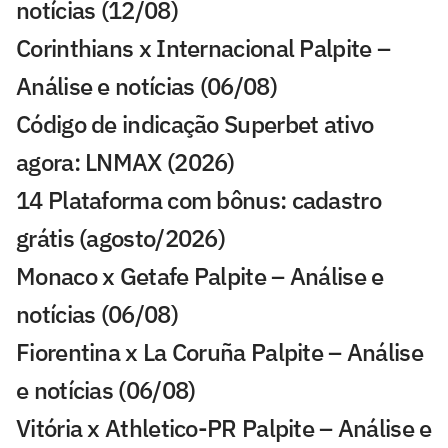
notícias (12/08)
Corinthians x Internacional Palpite –
Análise e notícias (06/08)
Código de indicação Superbet ativo
agora: LNMAX (2026)
14 Plataforma com bônus: cadastro
grátis (agosto/2026)
Monaco x Getafe Palpite – Análise e
notícias (06/08)
Fiorentina x La Coruña Palpite – Análise
e notícias (06/08)
Vitória x Athletico-PR Palpite – Análise e